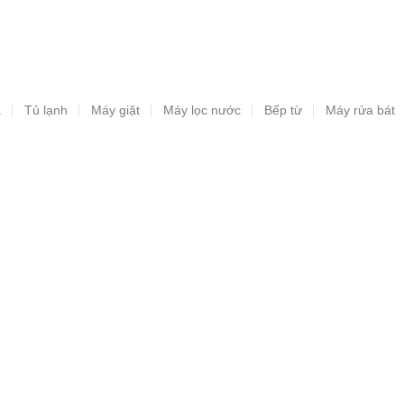
a
Tủ lạnh
Máy giặt
Máy lọc nước
Bếp từ
Máy rửa bát