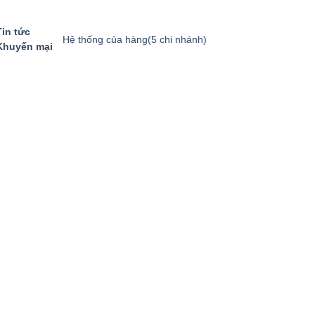
Tin tức
Hệ thống của hàng
(5 chi nhánh)
Khuyến mại
GIỎ HÀNG
GỌI MUA HÀNG
094.8869.866
0