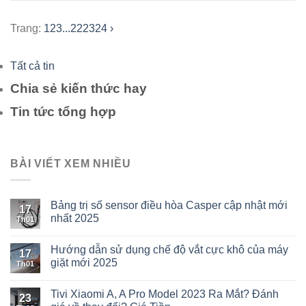
Trang:
1
2
3
...
22
23
24
›
Tất cả tin
Chia sẻ kiến thức hay
Tin tức tổng hợp
BÀI VIẾT XEM NHIỀU
Bảng trị số sensor điều hòa Casper cập nhật mới
17
nhất 2025
Th01
Hướng dẫn sử dụng chế độ vắt cực khô của máy
17
giặt mới 2025
Th01
Tivi Xiaomi A, A Pro Model 2023 Ra Mắt? Đánh
23