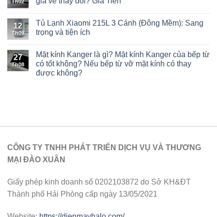
giá về thay đổi? Giá Tiền
Th02
Tủ Lạnh Xiaomi 215L 3 Cánh (Đông Mềm): Sang
12
trọng và tiện ích
Th09
Mặt kính Kanger là gì? Mặt kính Kanger của bếp từ
27
có tốt không? Nếu bếp từ vỡ mặt kính có thay
Th08
được không?
CÔNG TY TNHH PHÁT TRIỂN DỊCH VỤ VÀ THƯƠNG
MẠI ĐÀO XUÂN
Giấy phép kinh doanh số 0202103872 do Sở KH&ĐT
Thành phố Hải Phòng cấp ngày 13/05/2021
Website:
https://dienmayhalo.com/