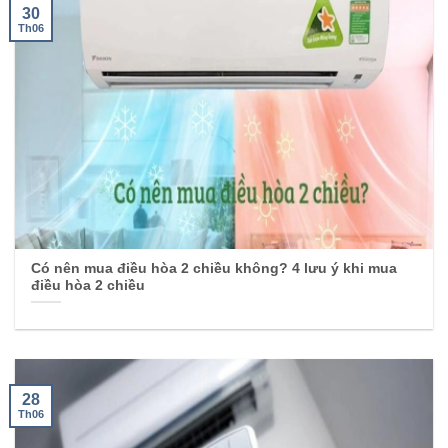
30
Th06
Có nên mua điều hòa 2 chiều không? 4 lưu ý khi mua
điều hòa 2 chiều
28
Th06