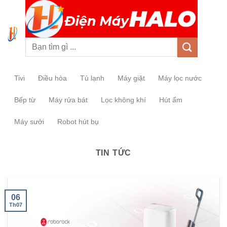
0
Tivi
Điều hòa
Tủ lạnh
Máy giặt
Máy lọc nước
Bếp từ
Máy rửa bát
Lọc không khí
Hút ẩm
Máy sưởi
Robot hút bụ
TIN TỨC
06
Th07