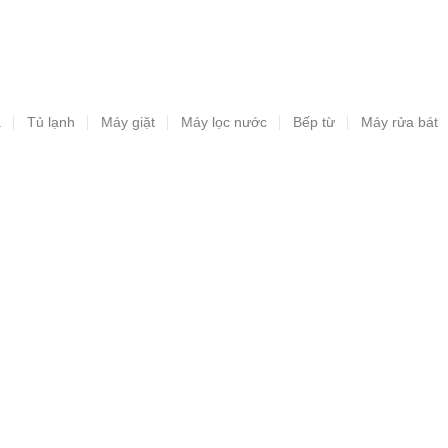
a
Tủ lạnh
Máy giặt
Máy lọc nước
Bếp từ
Máy rửa bát