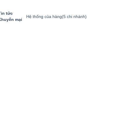
Tin tức
Hệ thống của hàng
(5 chi nhánh)
Khuyến mại
GIỎ HÀNG
GỌI MUA HÀNG
094.8869.866
0