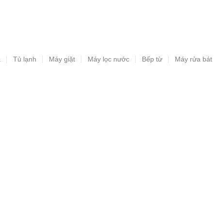
a
Tủ lạnh
Máy giặt
Máy lọc nước
Bếp từ
Máy rửa bát