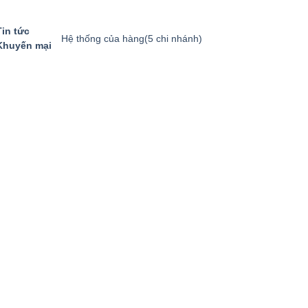
Tin tức
Hệ thống của hàng
(5 chi nhánh)
Khuyến mại
GIỎ HÀNG
GỌI MUA HÀNG
094.8869.866
0