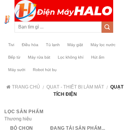
0
Tivi
Điều hòa
Tủ lạnh
Máy giặt
Máy lọc nước
Bếp từ
Máy rửa bát
Lọc không khí
Hút ẩm
Máy sưởi
Robot hút bụ
TRANG CHỦ
QUẠT - THIẾT BỊ LÀM MÁT
QUẠT
/
/
TÍCH ĐIỆN
LỌC SẢN PHẨM
Thương hiệu
BỎ CHỌN
ĐANG TẢI SẢN PHẨM...