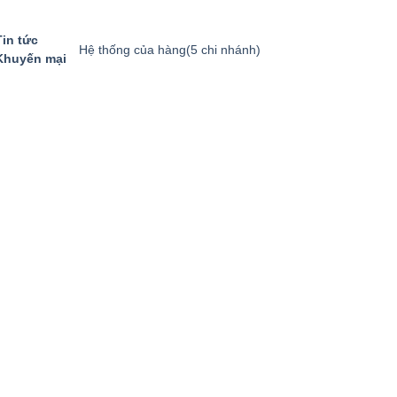
Tin tức
Hệ thống của hàng
(5 chi nhánh)
Khuyến mại
GIỎ HÀNG
GỌI MUA HÀNG
094.8869.866
0