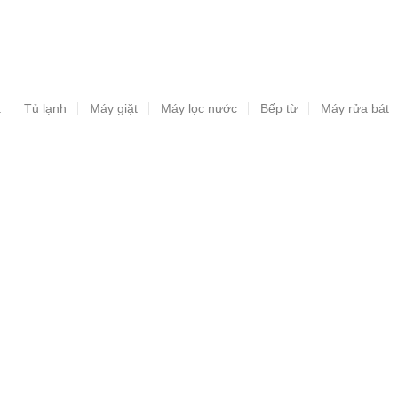
a
Tủ lạnh
Máy giặt
Máy lọc nước
Bếp từ
Máy rửa bát