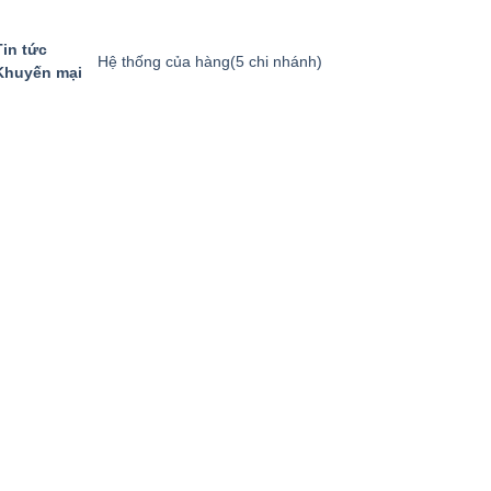
Tin tức
Hệ thống của hàng
(5 chi nhánh)
Khuyến mại
GIỎ HÀNG
GỌI MUA HÀNG
094.8869.866
0