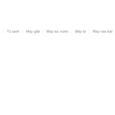
a
Tủ lạnh
Máy giặt
Máy lọc nước
Bếp từ
Máy rửa bát