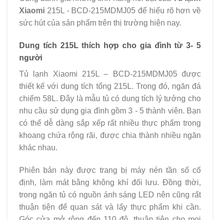
Xiaomi
215L - BCD-215MDMJ05 để hiểu rõ hơn về
sức hút của sản phẩm trên thị trường hiện nay.
Dung tích 215L thích hợp cho gia đình từ 3- 5
người
Tủ lạnh Xiaomi 215L – BCD-215MDMJ05 được
thiết kế với dung tích tổng 215L. Trong đó, ngăn đá
chiếm 58L. Đây là mẫu tủ có dung tích lý tưởng cho
nhu cầu sử dụng gia đình gồm 3 - 5 thành viên. Bạn
có thể dễ dàng sắp xếp rất nhiều thực phẩm trong
khoang chứa rộng rãi, được chia thành nhiều ngăn
khác nhau.
Phiên bản này được trang bị máy nén tần số cố
định, làm mát bằng không khí đối lưu. Đồng thời,
trong ngăn tủ có nguồn ánh sáng LED nên cũng rất
thuận tiện để quan sát và lấy thực phẩm khi cần.
Góc cửa mở rộng đến 110 độ, thuận tiện cho mọi