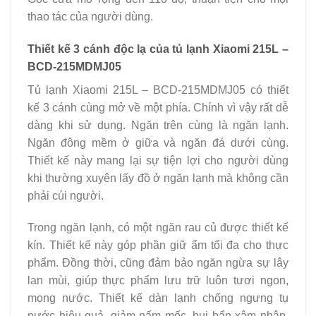
thao tác của người dùng.
Thiết kế 3 cánh độc lạ của tủ lạnh Xiaomi 215L –
BCD-215MDMJ05
Tủ lạnh Xiaomi 215L – BCD-215MDMJ05 có thiết
kế 3 cánh cùng mở về một phía. Chính vì vậy rất dễ
dàng khi sử dụng. Ngăn trên cùng là ngăn lạnh.
Ngăn đông mềm ở giữa và ngăn đá dưới cùng.
Thiết kế này mang lại sự tiện lợi cho người dùng
khi thường xuyên lấy đồ ở ngăn lạnh mà không cần
phải cúi người.
Trong ngăn lạnh, có một ngăn rau củ được thiết kế
kín. Thiết kế này góp phần giữ ẩm tối đa cho thực
phẩm. Đồng thời, cũng đảm bảo ngăn ngừa sự lây
lan mùi, giúp thực phẩm lưu trữ luôn tươi ngon,
mọng nước. Thiết kế dàn lạnh chống ngưng tụ
nước hiệu quả, giảm nấm mốc, bụi bẩn xâm nhập,