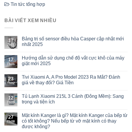
Tin tức tổng hợp
BÀI VIẾT XEM NHIỀU
Bảng trị số sensor điều hòa Casper cập nhật mới
17
nhất 2025
Th01
Hướng dẫn sử dụng chế độ vắt cực khô của máy
17
giặt mới 2025
Th01
Tivi Xiaomi A, A Pro Model 2023 Ra Mắt? Đánh
23
giá về thay đổi? Giá Tiền
Th02
Tủ Lạnh Xiaomi 215L 3 Cánh (Đông Mềm): Sang
12
trọng và tiện ích
Th09
Mặt kính Kanger là gì? Mặt kính Kanger của bếp từ
27
có tốt không? Nếu bếp từ vỡ mặt kính có thay
Th08
được không?