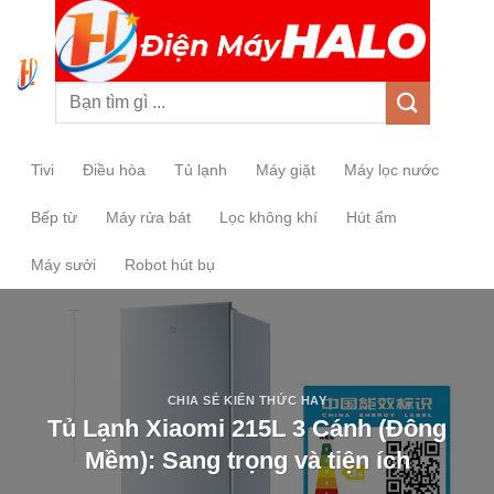
0
Tivi
Điều hòa
Tủ lạnh
Máy giặt
Máy lọc nước
Bếp từ
Máy rửa bát
Lọc không khí
Hút ẩm
Máy sưởi
Robot hút bụ
CHIA SẺ KIẾN THỨC HAY
Tủ Lạnh Xiaomi 215L 3 Cánh (Đông
Mềm): Sang trọng và tiện ích