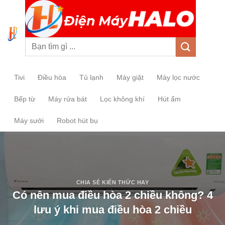
0
Tivi
Điều hòa
Tủ lạnh
Máy giặt
Máy lọc nước
Bếp từ
Máy rửa bát
Lọc không khí
Hút ẩm
Máy sưởi
Robot hút bụ
CHIA SẺ KIẾN THỨC HAY
Có nên mua điều hòa 2 chiều không? 4
lưu ý khi mua điều hòa 2 chiều