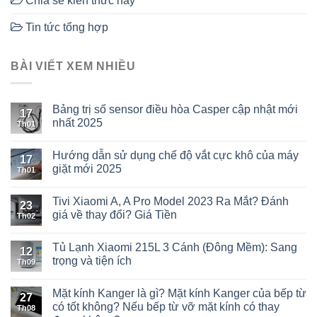
Chia sẻ kiến thức hay
Tin tức tổng hợp
BÀI VIẾT XEM NHIỀU
Bảng trị số sensor điều hòa Casper cập nhật mới
17
nhất 2025
Th01
Hướng dẫn sử dụng chế độ vắt cực khô của máy
17
giặt mới 2025
Th01
Tivi Xiaomi A, A Pro Model 2023 Ra Mắt? Đánh
23
giá về thay đổi? Giá Tiền
Th02
Tủ Lạnh Xiaomi 215L 3 Cánh (Đông Mềm): Sang
12
trọng và tiện ích
Th09
Mặt kính Kanger là gì? Mặt kính Kanger của bếp từ
27
có tốt không? Nếu bếp từ vỡ mặt kính có thay
Th08