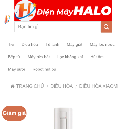
0
Tivi
Điều hòa
Tủ lạnh
Máy giặt
Máy lọc nước
Bếp từ
Máy rửa bát
Lọc không khí
Hút ẩm
Máy sưởi
Robot hút bụ
TRANG CHỦ
ĐIỀU HÒA
ĐIỀU HÒA XIAOMI
/
/
Giảm giá