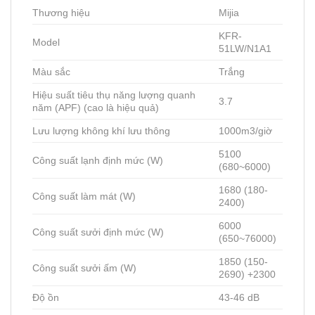
Thương hiệu
Mijia
KFR-
Model
51LW/N1A1
Màu sắc
Trắng
Hiệu suất tiêu thụ năng lượng quanh
3.7
năm (APF) (cao là hiệu quả)
Lưu lượng không khí lưu thông
1000m3/giờ
5100
Công suất lạnh định mức (W)
(680~6000)
1680 (180-
Công suất làm mát (W)
2400)
6000
Công suất sưởi định mức (W)
(650~76000)
1850 (150-
Công suất sưởi ấm (W)
2690) +2300
Độ ồn
43-46 dB