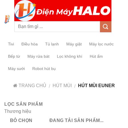
0
Tivi
Điều hòa
Tủ lạnh
Máy giặt
Máy lọc nước
Bếp từ
Máy rửa bát
Lọc không khí
Hút ẩm
Máy sưởi
Robot hút bụ
TRANG CHỦ
HÚT MÙI
HÚT MÙI EUNER
/
/
LỌC SẢN PHẨM
Thương hiệu
BỎ CHỌN
ĐANG TẢI SẢN PHẨM...