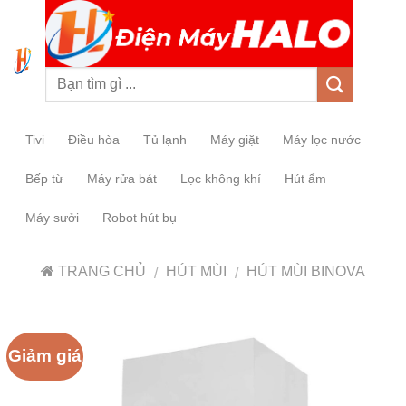
0
Tivi
Điều hòa
Tủ lạnh
Máy giặt
Máy lọc nước
Bếp từ
Máy rửa bát
Lọc không khí
Hút ẩm
Máy sưởi
Robot hút bụ
TRANG CHỦ
HÚT MÙI
HÚT MÙI BINOVA
/
/
Giảm giá