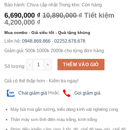
Bảo hành:
Chưa cập nhật
Trong kho:
Còn hàng
6,690,000 ₫
10,890,000 ₫
Tiết kiệm
4,200,000 ₫
Mua combo - Giá siêu tốt - Quà tặng khủng
Liên hệ:
0948.869.866
-
02252.678.678
Giảm giá:
500k
1000k
2000k
cho từng đơn hàng
Số lượng
THÊM VÀO GIỎ
Số lượng:
Giá có thể thấp hơn - Kiểm tra ngay!
Chat giảm giá
Hoặc
Gọi giảm giá
Máy hút mùi gắn tường, kiểu dáng kính vát nghiêng cong
Thân máy sơn tĩnh điện màu trắng, kính trắng
Phím điều khiển cảm ứng 3 tốc độ, chế độ hẹn giờ, chế độ