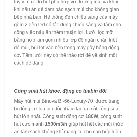
tùy ý mức độ hút phù hợp với lượng mùi và khói
khi nấu ăn để đảm bảo sạch mùi cho không gian
bếp nhà bạn. Hệ thống đèn chiếu sáng của máy
gồm 2 đèn led có tác dụng chiếu sáng và làm cho
công việc nấu ăn thêm thuận lợi. Lưới lọc mỡ
bằng hợp kim gồm nhiều lớp để ngăn chặn triệt
để mùi, bụi lọt vào bên trong máy gây hỏng động
cơ. Tấm lưới này có thể tháo rời để vệ sinh một
cách dễ dàng.
Công suất hút khỏe, động cơ tuabin đôi
Máy hút mùi Binova Bi-66-Luxury-70 được trang
bị động cơ tua bin đôi nhằm tạo ra một công suất
hút lớn nhất. Công suất động cơ
180W
, công suất
hút cực mạnh
1500m3/h
giúp hút hết các mùi thức
ăn làm sạch không khí mang lại cho căn bếp luôn