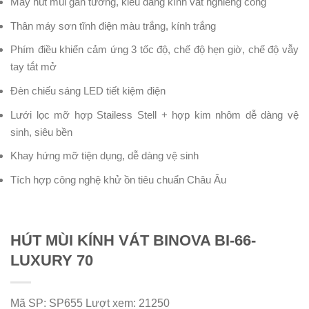
Máy hút mùi gắn tường, kiểu dáng kính vát nghiêng cong
Thân máy sơn tĩnh điện màu trắng, kính trắng
Phím điều khiển cảm ứng 3 tốc độ, chế độ hẹn giờ, chế độ vẫy
tay tắt mở
Đèn chiếu sáng LED tiết kiệm điện
Lưới lọc mỡ hợp Stailess Stell + hợp kim nhôm dễ dàng vệ
sinh, siêu bền
Khay hứng mỡ tiện dụng, dễ dàng vệ sinh
Tích hợp công nghệ khử ồn tiêu chuẩn Châu Âu
HÚT MÙI KÍNH VÁT BINOVA BI-66-
LUXURY 70
Mã SP:
SP655
Lượt xem:
21250