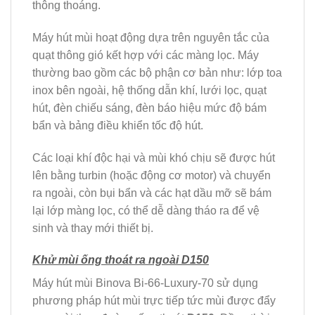
thông thoáng.
Máy hút mùi hoạt động dựa trên nguyên tắc của
quạt thông gió kết hợp với các màng lọc. Máy
thường bao gồm các bộ phận cơ bản như: lớp toa
inox bên ngoài, hệ thống dẫn khí, lưới lọc, quạt
hút, đèn chiếu sáng, đèn báo hiệu mức độ bám
bẩn và bảng điều khiển tốc độ hút.
Các loại khí độc hại và mùi khó chịu sẽ được hút
lên bằng turbin (hoặc động cơ motor) và chuyển
ra ngoài, còn bụi bẩn và các hạt dầu mỡ sẽ bám
lại lớp màng lọc, có thể dễ dàng tháo ra để vệ
sinh và thay mới thiết bị.
Khử mùi ống thoát ra ngoài D150
Máy hút mùi Binova Bi-66-Luxury-70 sử dụng
phương pháp hút mùi trực tiếp tức mùi được đẩy