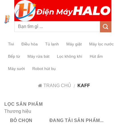
0
Tivi
Điều hòa
Tủ lạnh
Máy giặt
Máy lọc nước
Bếp từ
Máy rửa bát
Lọc không khí
Hút ẩm
Máy sưởi
Robot hút bụ
TRANG CHỦ
KAFF
/
LỌC SẢN PHẨM
Thương hiệu
BỎ CHỌN
ĐANG TẢI SẢN PHẨM...