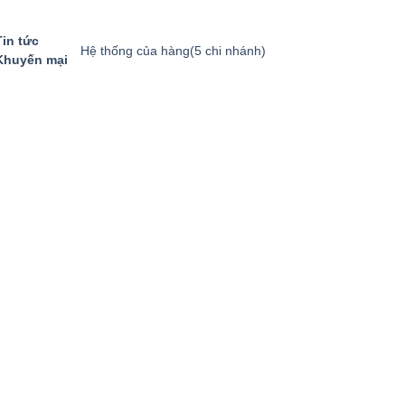
Tin tức
Hệ thống của hàng
(5 chi nhánh)
Khuyến mại
GIỎ HÀNG
GỌI MUA HÀNG
094.8869.866
0