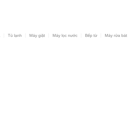
a
Tủ lạnh
Máy giặt
Máy lọc nước
Bếp từ
Máy rửa bát