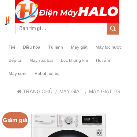
0
Tivi
Điều hòa
Tủ lạnh
Máy giặt
Máy lọc nước
Bếp từ
Máy rửa bát
Lọc không khí
Hút ẩm
Máy sưởi
Robot hút bụ
TRANG CHỦ
MÁY GIẶT
MÁY GIẶT LG
/
/
Giảm giá