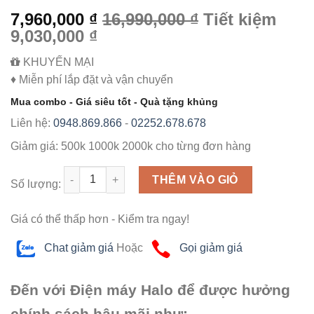
7,960,000 ₫
16,990,000 ₫
Tiết kiệm
9,030,000 ₫
KHUYẾN MẠI
♦ Miễn phí lắp đặt và vận chuyển
Mua combo - Giá siêu tốt - Quà tặng khủng
Liên hệ:
0948.869.866
-
02252.678.678
Giảm giá:
500k
1000k
2000k
cho từng đơn hàng
Số lượng
THÊM VÀO GIỎ
Số lượng:
Giá có thể thấp hơn - Kiểm tra ngay!
Chat giảm giá
Hoặc
Gọi giảm giá
Đến với Điện máy Halo để được hưởng