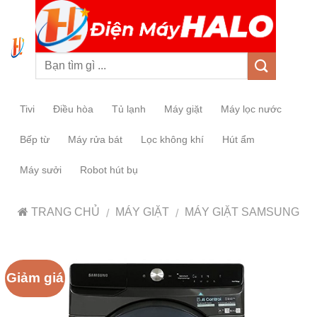
0
Tivi
Điều hòa
Tủ lạnh
Máy giặt
Máy lọc nước
Bếp từ
Máy rửa bát
Lọc không khí
Hút ẩm
Máy sưởi
Robot hút bụ
TRANG CHỦ
MÁY GIẶT
MÁY GIẶT SAMSUNG
/
/
Giảm giá