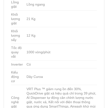
Lồng
Lồng ngang
giặt
Khối
lượng
21 Kg
giặt
Khối
lượng
12 Kg
sấy
Tốc độ
quay
1000 vòng/phút
vắt
Inverter
Có
Kiểu
động
Dây Curoa
cơ
VRT Plus ™ giảm rung ồn đến 30%,
QuickDrive giặt xả hiệu quả chỉ trong 39 phút,
Công
AI Dispenser tự động cân chỉnh lượng nước
nghệ
giặt, nước xả, Kết nối với điện thoại thông
giặt
qua ứng dụng SmartThings, Airwash khử mùi