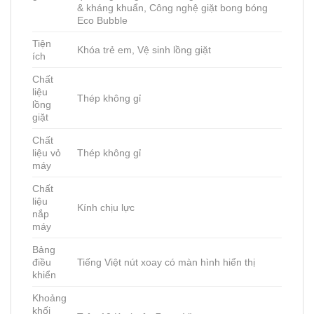
& kháng khuẩn, Công nghệ giặt bong bóng
Eco Bubble
Tiện
Khóa trẻ em, Vệ sinh lồng giặt
ích
Chất
liệu
Thép không gỉ
lồng
giặt
Chất
liệu vỏ
Thép không gỉ
máy
Chất
liệu
Kính chịu lực
nắp
máy
Bảng
điều
Tiếng Việt nút xoay có màn hình hiển thị
khiển
Khoảng
khối