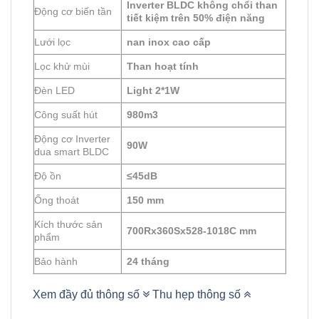
Inverter BLDC không chổi than
Động cơ biến tần
tiết kiệm trên 50% điện năng
Lưới lọc
nan inox cao cấp
Lọc khử mùi
Than hoạt tính
Đèn LED
Light 2*1W
Công suất hút
980m3
Động cơ Inverter
90W
dua smart BLDC
Độ ồn
≤45dB
Ống thoát
150 mm
Kích thước sản
700Rx360Sx528-1018C mm
phẩm
Bảo hành
24 tháng
Xem đầy đủ thông số
Thu hẹp thông số