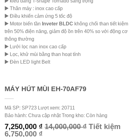
▶️
kiểu dáng T-shape Tornado sang trọng
▶️
Thân máy : inox cao cấp
▶️
Điều khiển cảm ứng 5 tốc độ
▶️
Motor biến tần
Inveter BLDC
không chổi than tiết kiệm
trên 50% điện năng, giảm độ ồn trên 40% so với động cơ
thông thường
▶️
Lưới lọc nan inox cao cấp
▶️
Lọc, khử mùi bằng than hoạt tính
▶️
Đèn LED light Belt
MÁY HÚT MÙI EH-70AF79
Mã SP:
SP723
Lượt xem:
20711
Bảo hành:
Chưa cập nhật
Trong kho:
Còn hàng
7,250,000 ₫
14,000,000 ₫
Tiết kiệm
6,750,000 ₫