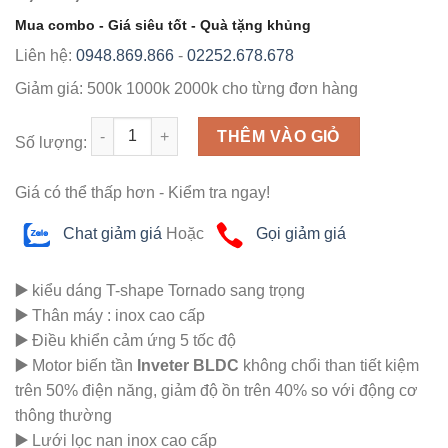
Mua combo - Giá siêu tốt - Quà tặng khủng
Liên hệ:
0948.869.866
-
02252.678.678
Giảm giá:
500k
1000k
2000k
cho từng đơn hàng
Số lượng
THÊM VÀO GIỎ
Số lượng:
Giá có thể thấp hơn - Kiểm tra ngay!
Chat giảm giá
Hoặc
Gọi giảm giá
▶️
kiểu dáng T-shape Tornado sang trọng
▶️
Thân máy : inox cao cấp
▶️
Điều khiển cảm ứng 5 tốc độ
▶️
Motor biến tần
Inveter BLDC
không chổi than tiết kiệm
trên 50% điện năng, giảm độ ồn trên 40% so với động cơ
thông thường
▶️
Lưới lọc nan inox cao cấp