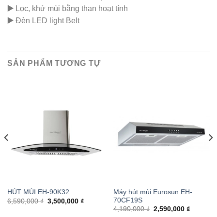
▶️
Lọc, khử mùi bằng than hoạt tính
▶️
Đèn LED light Belt
SẢN PHẨM TƯƠNG TỰ
Máy hút mùi Eurosun EH-
HÚT MÙI EH-90K32
70CF19S
6,590,000 ₫
3,500,000 ₫
4,190,000 ₫
2,590,000 ₫