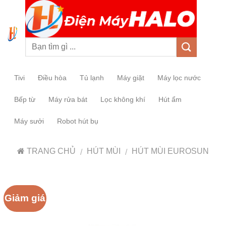
0
Tivi
Điều hòa
Tủ lạnh
Máy giặt
Máy lọc nước
Bếp từ
Máy rửa bát
Lọc không khí
Hút ẩm
Máy sưởi
Robot hút bụ
TRANG CHỦ
HÚT MÙI
HÚT MÙI EUROSUN
/
/
Giảm giá