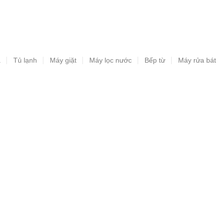
a
Tủ lạnh
Máy giặt
Máy lọc nước
Bếp từ
Máy rửa bát