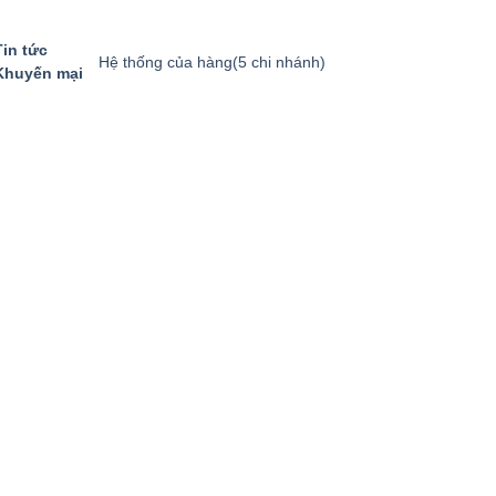
Tin tức
Hệ thống của hàng
(5 chi nhánh)
Khuyến mại
GIỎ HÀNG
GỌI MUA HÀNG
094.8869.866
0