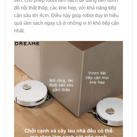
tiến, cho phép robot làm sạch dễ dàng bên dưới
đồ nội thất thấp, các khe hẹp, với khả năng tiếp
cận sâu tới 4cm. Điều này giúp robot duy trì hiệu
quả làm sạch ngay cả ở những vị trí khó tiếp cận
nhất.