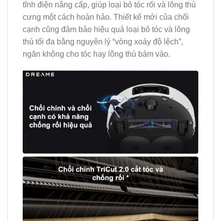
tĩnh điện nâng cấp, giúp loại bỏ tóc rối và lông thú
cưng một cách hoàn hảo. Thiết kế mới của chổi
cạnh cũng đảm bảo hiệu quả loại bỏ tóc và lông
thú tối đa bằng nguyên lý “vòng xoáy độ lệch”,
ngăn không cho tóc hay lông thú bám vào.