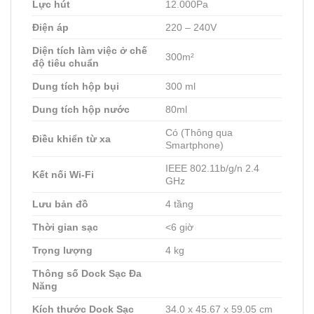
Lực hút
12.000Pa
Điện áp
220 – 240V
Diện tích làm việc ở chế
300m²
độ tiêu chuẩn
Dung tích hộp bụi
300 ml
Dung tích hộp nước
80ml
Có (Thông qua
Điều khiển từ xa
Smartphone)
IEEE 802.11b/g/n 2.4
Kết nối Wi-Fi
GHz
Lưu bản đồ
4 tầng
Thời gian sạc
<6 giờ
Trọng lượng
4 kg
Thông số Dock Sạc Đa
Năng
Kích thước Dock Sạc
34.0 x 45.67 x 59.05 cm