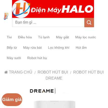
0
Tivi
Điều hòa
Tủ lạnh
Máy giặt
Máy lọc nước
Bếp từ
Máy rửa bát
Lọc không khí
Hút ẩm
Máy sưởi
Robot hút bụ
TRANG CHỦ
ROBOT HÚT BỤI
ROBOT HÚT BỤI
/
/
DREAME
Giảm giá