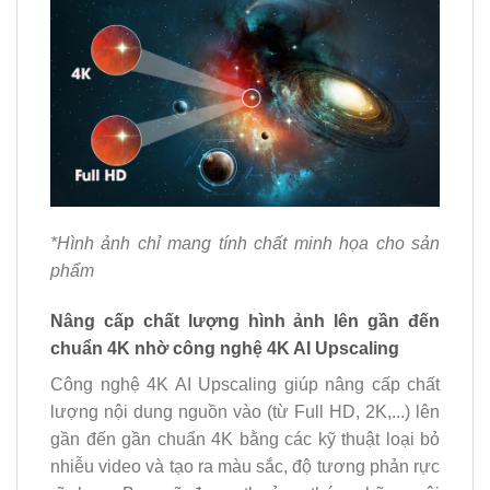
*Hình ảnh chỉ mang tính chất minh họa cho sản
phẩm
Nâng cấp chất lượng hình ảnh lên gần đến
chuẩn 4K nhờ công nghệ 4K AI Upscaling
Công nghệ 4K AI Upscaling giúp nâng cấp chất
lượng nội dung nguồn vào (từ Full HD, 2K,...) lên
gần đến gần chuẩn 4K bằng các kỹ thuật loại bỏ
nhiễu video và tạo ra màu sắc, độ tương phản rực