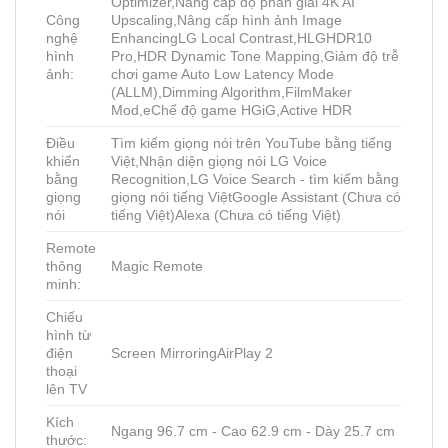
Optimizer,Nâng cấp độ phân giải 4K AI
Công
Upscaling,Nâng cấp hình ảnh Image
nghệ
EnhancingLG Local Contrast,HLGHDR10
hình
Pro,HDR Dynamic Tone Mapping,Giảm độ trễ
ảnh:
chơi game Auto Low Latency Mode
(ALLM),Dimming Algorithm,FilmMaker
Mod,eChế độ game HGiG,Active HDR
Điều
Tìm kiếm giọng nói trên YouTube bằng tiếng
khiển
Việt,Nhận diện giọng nói LG Voice
bằng
Recognition,LG Voice Search - tìm kiếm bằng
giọng
giọng nói tiếng ViệtGoogle Assistant (Chưa có
nói
tiếng Việt)Alexa (Chưa có tiếng Việt)
Remote
thông
Magic Remote
minh:
Chiếu
hình từ
điện
Screen MirroringAirPlay 2
thoại
lên TV
Kích
Ngang 96.7 cm - Cao 62.9 cm - Dày 25.7 cm
thước: