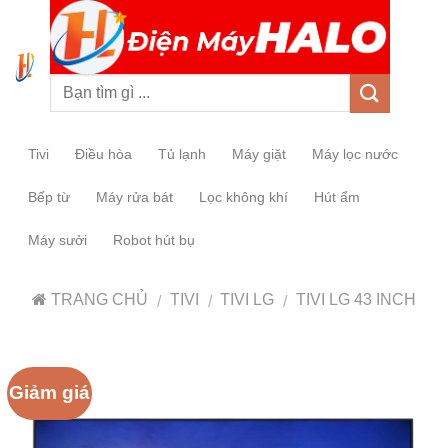
0
Tivi
Điều hòa
Tủ lạnh
Máy giặt
Máy lọc nước
Bếp từ
Máy rửa bát
Lọc không khí
Hút ẩm
Máy sưởi
Robot hút bụ
TRANG CHỦ
TIVI
TIVI LG
TIVI LG 43 INCH
/
/
/
Giảm giá