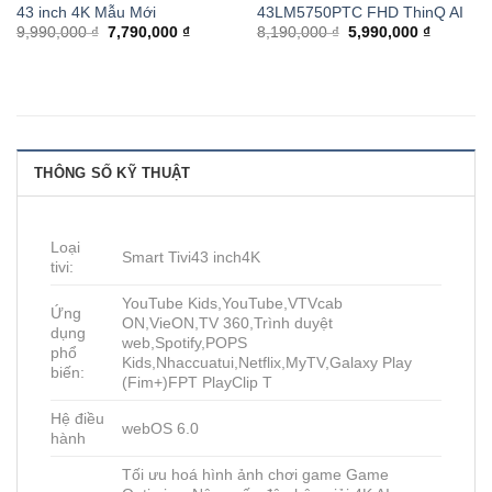
43 inch 4K Mẫu Mới
43LM5750PTC FHD ThinQ AI
9,990,000 ₫
7,790,000 ₫
8,190,000 ₫
5,990,000 ₫
THÔNG SỐ KỸ THUẬT
Loại
Smart Tivi43 inch4K
tivi:
YouTube Kids,YouTube,VTVcab
Ứng
ON,VieON,TV 360,Trình duyệt
dụng
web,Spotify,POPS
phổ
Kids,Nhaccuatui,Netflix,MyTV,Galaxy Play
biến:
(Fim+)FPT PlayClip T
Hệ điều
webOS 6.0
hành
Tối ưu hoá hình ảnh chơi game Game