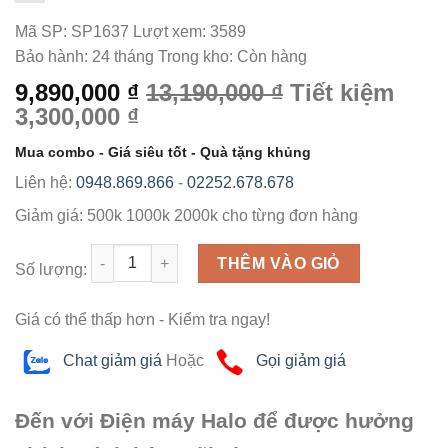
Mã SP:
SP1637
Lượt xem:
3589
Bảo hành:
24 tháng
Trong kho:
Còn hàng
9,890,000 ₫
13,190,000 ₫
Tiết kiệm
3,300,000 ₫
Mua combo - Giá siêu tốt - Quà tặng khủng
Liên hệ:
0948.869.866
-
02252.678.678
Giảm giá:
500k
1000k
2000k
cho từng đơn hàng
Số lượng
THÊM VÀO GIỎ
Số lượng:
Giá có thể thấp hơn - Kiểm tra ngay!
Chat giảm giá
Hoặc
Gọi giảm giá
Đến với Điện máy Halo để được hưởng