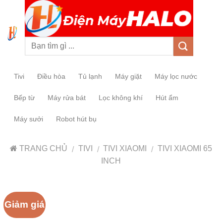
0
Tivi
Điều hòa
Tủ lạnh
Máy giặt
Máy lọc nước
Bếp từ
Máy rửa bát
Lọc không khí
Hút ẩm
Máy sưởi
Robot hút bụ
TRANG CHỦ
TIVI
TIVI XIAOMI
TIVI XIAOMI 65
/
/
/
INCH
Giảm giá