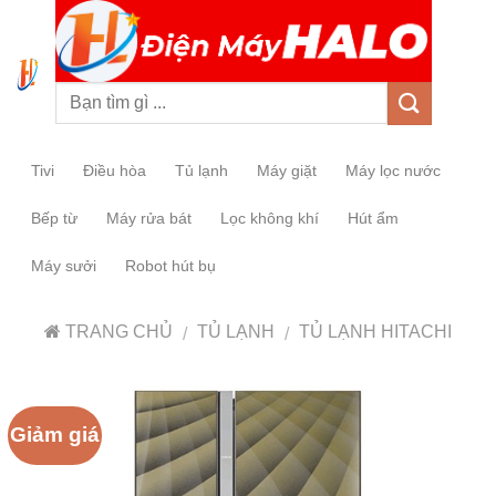
0
Tivi
Điều hòa
Tủ lạnh
Máy giặt
Máy lọc nước
Bếp từ
Máy rửa bát
Lọc không khí
Hút ẩm
Máy sưởi
Robot hút bụ
TRANG CHỦ
TỦ LẠNH
TỦ LẠNH HITACHI
/
/
Giảm giá