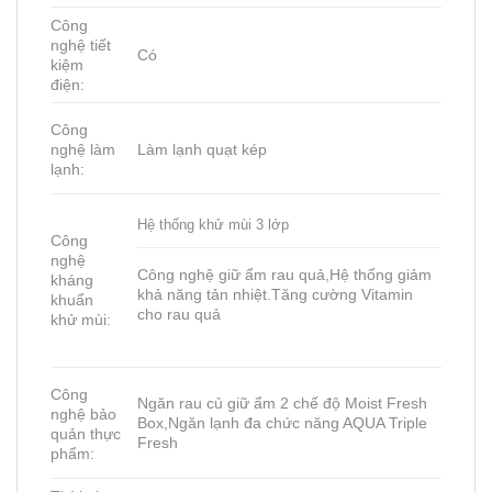
Công
nghệ tiết
Có
kiệm
điện:
Công
nghệ làm
Làm lạnh quạt kép
lạnh:
Hệ thống khử mùi 3 lớp
Công
nghệ
Công nghệ giữ ẩm rau quả,Hệ thống giảm
kháng
khả năng tản nhiệt.Tăng cường Vitamin
khuẩn
cho rau quả
khử mùi:
Công
Ngăn rau củ giữ ẩm 2 chế độ Moist Fresh
nghệ bảo
Box,Ngăn lạnh đa chức năng AQUA Triple
quản thực
Fresh
phẩm: