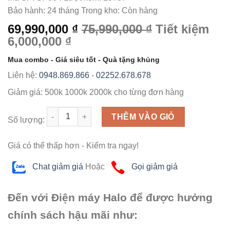
Bảo hành:
24 tháng
Trong kho:
Còn hàng
69,990,000 ₫
75,990,000 ₫
Tiết kiệm
6,000,000 ₫
Mua combo - Giá siêu tốt - Quà tặng khủng
Liên hệ:
0948.869.866
-
02252.678.678
Giảm giá:
500k
1000k
2000k
cho từng đơn hàng
Số lượng
THÊM VÀO GIỎ
Số lượng:
Giá có thể thấp hơn - Kiểm tra ngay!
Chat giảm giá
Hoặc
Gọi giảm giá
Đến với Điện máy Halo để được hưởng
chính sách hậu mãi như: