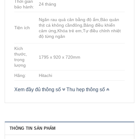
Thời gian
24 tháng
bảo hành:
Ngăn rau quả cân bằng độ ẩm,Bảo quản
thịt cá không cầnđông,Bảng điều khiển
Tiện ích
cảm ứng,Khóa trẻ em,Tự điều chỉnh nhiệt
độ từng ngăn
Kích
thước,
1795 x 920 x 720mm
trọng
lượng
Hãng:
Hitachi
Xem đầy đủ thông số
Thu hẹp thông số
THÔNG TIN SẢN PHẨM