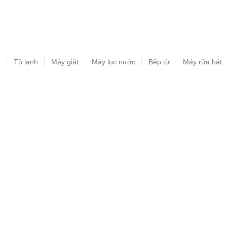
a
Tủ lạnh
Máy giặt
Máy lọc nước
Bếp từ
Máy rửa bát