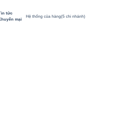
Tin tức
Hệ thống của hàng
(5 chi nhánh)
Khuyến mại
GIỎ HÀNG
GỌI MUA HÀNG
094.8869.866
0