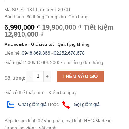
Mã SP:
SP184
Lượt xem:
20731
Bảo hành:
36 tháng
Trong kho:
Còn hàng
6,990,000 ₫
19,900,000 ₫
Tiết kiệm
12,910,000 ₫
Mua combo - Giá siêu tốt - Quà tặng khủng
Liên hệ:
0948.869.866
-
02252.678.678
Giảm giá:
500k
1000k
2000k
cho từng đơn hàng
Số lượng
THÊM VÀO GIỎ
Số lượng:
Giá có thể thấp hơn - Kiểm tra ngay!
Chat giảm giá
Hoặc
Gọi giảm giá
Bếp từ âm kính 02 vùng nấu, mặt kính NEG-Made in
Japan, bo viền + vát cạnh