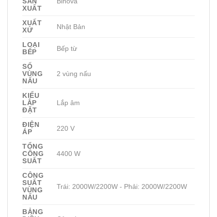
SẢN
Binova
XUẤT
XUẤT
Nhật Bản
XỨ
LOẠI
Bếp từ
BẾP
SỐ
VÙNG
2 vùng nấu
NẤU
KIỂU
LẮP
Lắp âm
ĐẶT
ĐIỆN
220 V
ÁP
TỔNG
CÔNG
4400 W
SUẤT
CÔNG
SUẤT
Trái: 2000W/2200W - Phải: 2000W/2200W
VÙNG
NẤU
BẢNG