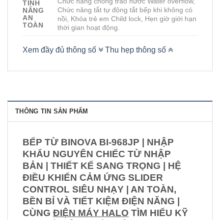
Chức năng chống trào nước Water overflow,
TÍNH
Chức năng tắt tự động tắt bếp khi không có
NĂNG
AN
nồi, Khóa trẻ em Child lock, Hẹn giờ giới hạn
TOÀN
thời gian hoạt động.
Xem đầy đủ thông số
Thu hẹp thông số
THÔNG TIN SẢN PHẨM
BẾP TỪ BINOVA BI-968JP | NHẬP
KHẨU NGUYÊN CHIẾC TỪ NHẬP
BẢN | THIẾT KẾ SANG TRỌNG | HỆ
ĐIỀU KHIỂN CẢM ỨNG SLIDER
CONTROL SIÊU NHẠY | AN TOÀN,
BỀN BỈ VÀ TIẾT KIỆM ĐIỆN NĂNG |
CÙNG
ĐIỆN MÁY HALO
TÌM HIỂU KỸ