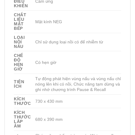
ĐIỀU
Cảm ứng
KHIỂN
CHẤT
LIỆU
Mặt kính NEG
MẶT
BẾP
LOẠI
NỒI
Chỉ sử dụng loại nồi có đế nhiễm từ
NẤU
CHẾ
ĐỘ
Có hẹn giờ
HẸN
GIỜ
Tự động phát hiện vùng nấu và vùng nấu chỉ
TIỆN
nóng lên khi có nồi, Chức năng tạm dừng và
ÍCH
ghi nhớ chương trình Pause & Recall
KÍCH
730 x 430 mm
THƯỚC
KÍCH
THƯỚC
680 x 390 mm
LẮP
ÂM