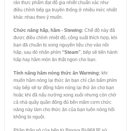
rán thực phẩm đạt độ gia nhiệt chuẩn xác như
điều chỉnh bếp ga truyền thống ở nhiều mức nhiệt
khác nhau theo ý muốn.
Chức năng hấp, hầm - Stewing:
Chế độ này đã
được điều chỉnh nhiệt độ, công suất thích hợp, khi
bạn đã chuẩn bị xong nguyên liệu cho vào nồi
hấp, sau đó nhấn phím
“Steam”
, bếp sẽ tiến hành
hấp hay hầm món ăn thật ngon cho bạn.
Tính năng hâm nóng thức ăn Warming:
khi
muốn hâm nóng lại thức ăn bạn chỉ cần bấm phím
này bếp sẽ tự động hâm nóng lại thứ ăn cho bạn
hoặc khi đã nấu nướng xong xuôi nhưng còn chờ
cả nhà quây quần đông đủ bên mâm cơm chức
năng này làm cho thức ăn của bạn luôn nóng hổi
không bị nguội.
Phần thân vỏ của bếp từ Binova BI-968JP
sử