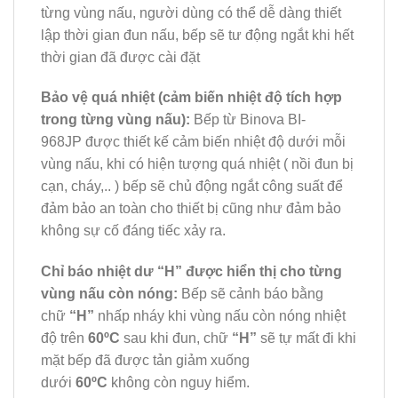
từng vùng nấu, người dùng có thể dễ dàng thiết
lập thời gian đun nấu, bếp sẽ tư động ngắt khi hết
thời gian đã được cài đặt
Bảo vệ quá nhiệt (cảm biến nhiệt độ tích hợp
trong từng vùng nấu):
Bếp từ Binova BI-
968JP được thiết kế cảm biến nhiệt độ dưới mỗi
vùng nấu, khi có hiện tượng quá nhiệt ( nồi đun bị
cạn, cháy,.. ) bếp sẽ chủ động ngắt công suất để
đảm bảo an toàn cho thiết bị cũng như đảm bảo
không sự cố đáng tiếc xảy ra.
Chỉ báo nhiệt dư “H” được hiển thị cho từng
vùng nấu còn nóng:
Bếp sẽ cảnh báo bằng
chữ
“H”
nhấp nháy khi vùng nấu còn nóng nhiệt
độ trên
60ºC
sau khi đun, chữ
“H”
sẽ tự mất đi khi
mặt bếp đã được tản giảm xuống
dưới
60ºC
không còn nguy hiểm.