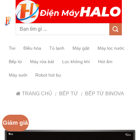
0
Tivi
Điều hòa
Tủ lạnh
Máy giặt
Máy lọc nước
Bếp từ
Máy rửa bát
Lọc không khí
Hút ẩm
Máy sưởi
Robot hút bụ
TRANG CHỦ
BẾP TỪ
BẾP TỪ BINOVA
/
/
Giảm giá