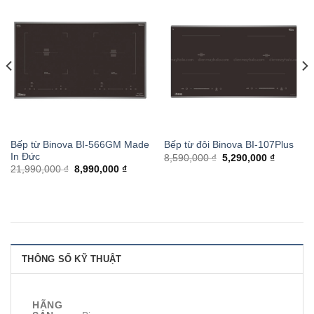
Bếp từ Binova BI-566GM Made
Bếp từ đôi Binova BI-107Plus
In Đức
8,590,000 ₫
5,290,000 ₫
21,990,000 ₫
8,990,000 ₫
THÔNG SỐ KỸ THUẬT
HÃNG