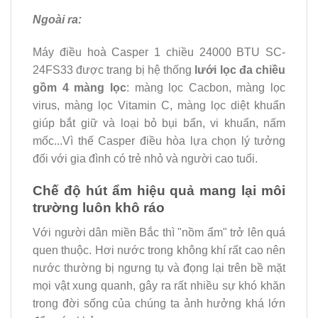
Ngoài ra:
Máy điều hoà Casper 1 chiều 24000 BTU SC-
24FS33 được trang bị hệ thống
lưới lọc đa chiều
gồm 4 màng lọc
: màng lọc Cacbon, màng lọc
virus, màng lọc Vitamin C, màng lọc diệt khuẩn
giúp bắt giữ và loại bỏ bụi bẩn, vi khuẩn, nấm
mốc...Vì thế Casper điều hòa lựa chọn lý tưởng
đối với gia đình có trẻ nhỏ và người cao tuổi.
Chế độ hút ẩm hiệu quả mang lại môi
trường luôn khô ráo
Với người dân miền Bắc thì "nồm ẩm" trở lên quá
quen thuộc. Hơi nước trong không khí rất cao nên
nước thường bị ngưng tụ và đọng lại trên bề mặt
mọi vật xung quanh, gây ra rất nhiều sự khó khăn
trong đời sống của chúng ta ảnh hưởng khá lớn