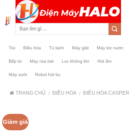
0
Tivi
Điều hòa
Tủ lạnh
Máy giặt
Máy lọc nước
Bếp từ
Máy rửa bát
Lọc không khí
Hút ẩm
Máy sưởi
Robot hút bụ
TRANG CHỦ
ĐIỀU HÒA
ĐIỀU HÒA CASPER
/
/
Giảm giá