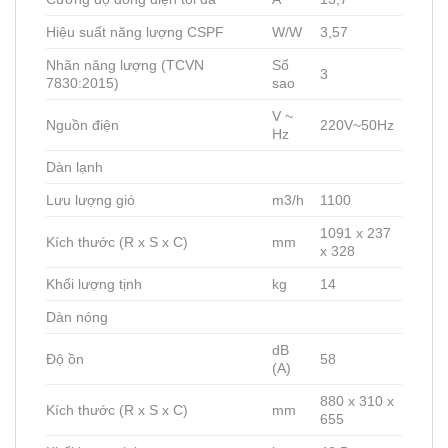
Hiệu suất năng lượng CSPF
W/W
3,57
Nhãn năng lượng (TCVN
Số
3
7830:2015)
sao
V ~
Nguồn điện
220V~50Hz
Hz
Dàn lạnh
Lưu lượng gió
m3/h
1100
1091 x 237
Kích thước (R x S x C)
mm
x 328
Khối lượng tịnh
kg
14
Dàn nóng
dB
Độ ồn
58
(A)
880 x 310 x
Kích thước (R x S x C)
mm
655