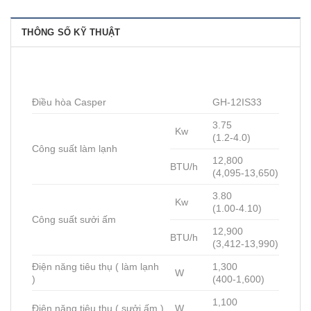
THÔNG SỐ KỸ THUẬT
Điều hòa Casper
GH-12IS33
3.75
Kw
(1.2-4.0)
Công suất làm lạnh
12,800
BTU/h
(4,095-13,650)
3.80
Kw
(1.00-4.10)
Công suất sưởi ấm
12,900
BTU/h
(3,412-13,990)
Điện năng tiêu thụ ( làm lạnh
1,300
W
)
(400-1,600)
1,100
Điện năng tiêu thụ ( sưởi ấm )
W