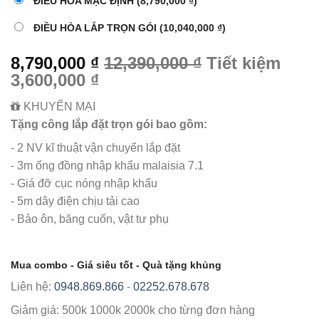
ĐIỀU HÒA MẶC ĐỊNH
(8,790,000 ₫)
ĐIỀU HÒA LẮP TRỌN GÓI
(10,040,000 ₫)
8,790,000 ₫
12,390,000 ₫
Tiết kiệm
3,600,000 ₫
KHUYẾN MẠI
Tặng công lắp đặt trọn gói bao gồm:
- 2 NV kĩ thuật vận chuyển lắp đặt
- 3m ống đồng nhập khẩu malaisia 7.1
- Giá đỡ cục nóng nhập khẩu
- 5m dây điện chịu tải cao
- Bảo ôn, băng cuốn, vật tư phụ
Mua combo - Giá siêu tốt - Quà tặng khủng
Liên hệ:
0948.869.866
-
02252.678.678
Giảm giá:
500k
1000k
2000k
cho từng đơn hàng