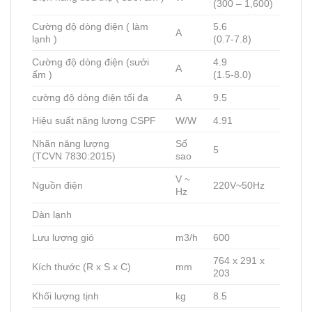
(300 – 1,600)
Cường độ dòng điện ( làm
5.6
A
lạnh )
(0.7-7.8)
Cường độ dòng điện (sưởi
4.9
A
ấm )
(1.5-8.0)
cường độ dòng điện tối đa
A
9.5
Hiệu suất năng lương CSPF
W/W
4.91
Nhãn năng lượng
Số
5
(TCVN 7830:2015)
sao
V ~
Nguồn điện
220V~50Hz
Hz
Dàn lạnh
Lưu lượng gió
m3/h
600
764 x 291 x
Kích thước (R x S x C)
mm
203
Khối lượng tịnh
kg
8.5