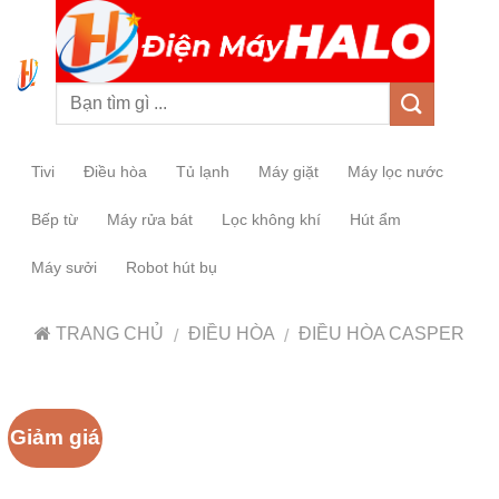
0
Tivi
Điều hòa
Tủ lạnh
Máy giặt
Máy lọc nước
Bếp từ
Máy rửa bát
Lọc không khí
Hút ẩm
Máy sưởi
Robot hút bụ
TRANG CHỦ
ĐIỀU HÒA
ĐIỀU HÒA CASPER
/
/
Giảm giá