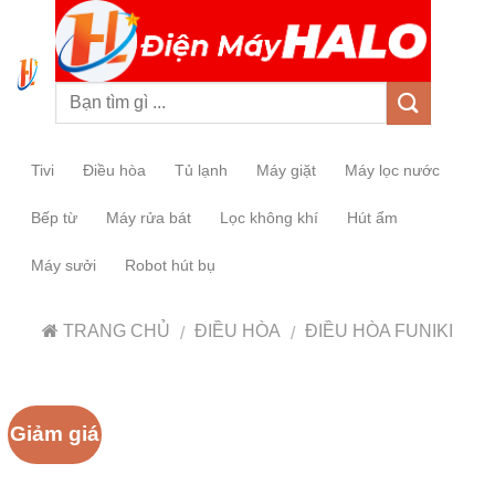
0
Tivi
Điều hòa
Tủ lạnh
Máy giặt
Máy lọc nước
Bếp từ
Máy rửa bát
Lọc không khí
Hút ẩm
Máy sưởi
Robot hút bụ
TRANG CHỦ
ĐIỀU HÒA
ĐIỀU HÒA FUNIKI
/
/
Giảm giá