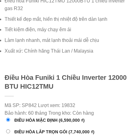
Điều hòa Funiki HIC12TMU 12000BTU 1 chiều inverter
gas R32
Thiết kế đẹp mắt, hiển thị nhiệt độ trên dàn lạnh
Tiết kiệm điện, máy chạy êm ái
Làm lạnh nhanh, mát lạnh thoải mái dễ chịu
Xuất xứ: Chính hãng Thái Lan / Malaysia
Điều Hòa Funiki 1 Chiều Inverter 12000
BTU HIC12TMU
Mã SP:
SP842
Lượt xem:
19832
Bảo hành:
60 tháng
Trong kho:
Còn hàng
ĐIỀU HÒA MẶC ĐỊNH
(6,590,000 ₫)
ĐIỀU HÒA LẮP TRỌN GÓI
(7,740,000 ₫)