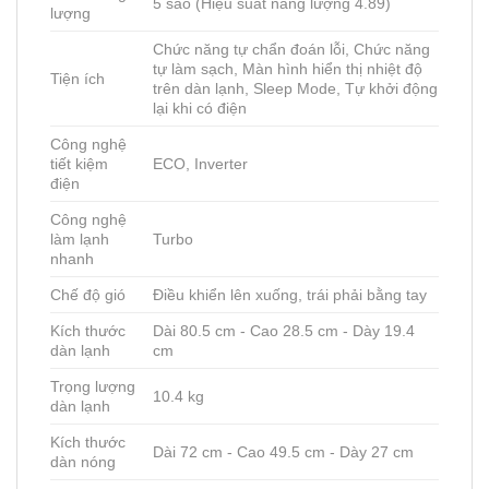
5 sao (Hiệu suất năng lượng 4.89)
lượng
Chức năng tự chẩn đoán lỗi, Chức năng
tự làm sạch, Màn hình hiển thị nhiệt độ
Tiện ích
trên dàn lạnh, Sleep Mode, Tự khởi động
lại khi có điện
Công nghệ
tiết kiệm
ECO, Inverter
điện
Công nghệ
làm lạnh
Turbo
nhanh
Chế độ gió
Điều khiển lên xuống, trái phải bằng tay
Kích thước
Dài 80.5 cm - Cao 28.5 cm - Dày 19.4
dàn lạnh
cm
Trọng lượng
10.4 kg
dàn lạnh
Kích thước
Dài 72 cm - Cao 49.5 cm - Dày 27 cm
dàn nóng