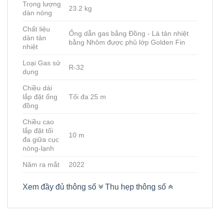
Trọng lượng
23.2 kg
dàn nóng
Chất liệu
Ống dẫn gas bằng Đồng - Lá tản nhiệt
dàn tản
bằng Nhôm được phủ lớp Golden Fin
nhiệt
Loại Gas sử
R-32
dụng
Chiều dài
lắp đặt ống
Tối đa 25 m
đồng
Chiều cao
lắp đặt tối
10 m
đa giữa cục
nóng-lạnh
Năm ra mắt
2022
Xem đầy đủ thông số
Thu hẹp thông số