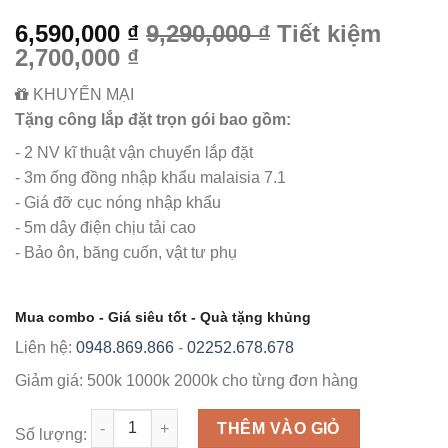
6,590,000 ₫
9,290,000 ₫
Tiết kiệm
2,700,000 ₫
KHUYẾN MẠI
Tặng công lắp đặt trọn gói bao gồm:
- 2 NV kĩ thuật vận chuyển lắp đặt
- 3m ống đồng nhập khẩu malaisia 7.1
- Giá đỡ cục nóng nhập khẩu
- 5m dây điện chịu tải cao
- Bảo ôn, băng cuốn, vật tư phụ
Mua combo - Giá siêu tốt - Quà tặng khủng
Liên hệ:
0948.869.866
-
02252.678.678
Giảm giá:
500k
1000k
2000k
cho từng đơn hàng
Số lượng
THÊM VÀO GIỎ
Số lượng: