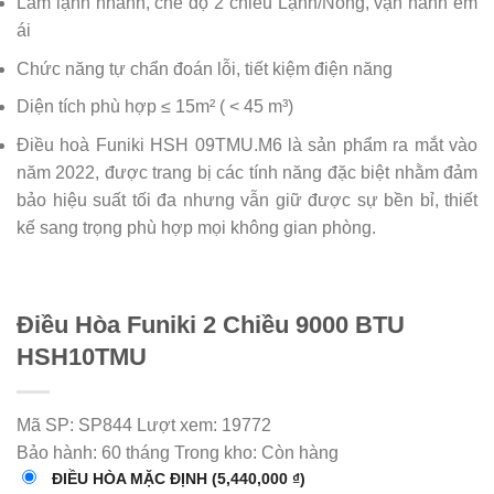
Làm lạnh nhanh, chế độ 2 chiều Lạnh/Nóng, vận hành êm
ái
Chức năng tự chẩn đoán lỗi, tiết kiệm điện năng
Diện tích phù hợp ≤ 15m² ( < 45 m³)
Điều hoà Funiki HSH 09TMU.M6 là sản phẩm ra mắt vào
năm 2022, được trang bị các tính năng đặc biệt nhằm đảm
bảo hiệu suất tối đa nhưng vẫn giữ được sự bền bỉ, thiết
kế sang trọng phù hợp mọi không gian phòng.
Điều Hòa Funiki 2 Chiều 9000 BTU
HSH10TMU
Mã SP:
SP844
Lượt xem:
19772
Bảo hành:
60 tháng
Trong kho:
Còn hàng
ĐIỀU HÒA MẶC ĐỊNH
(5,440,000 ₫)