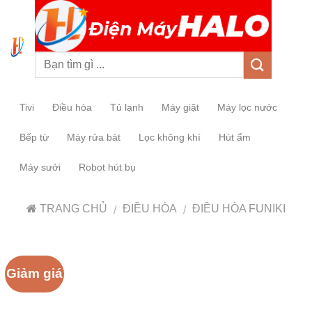
0
Tivi
Điều hòa
Tủ lạnh
Máy giặt
Máy lọc nước
Bếp từ
Máy rửa bát
Lọc không khí
Hút ẩm
Máy sưởi
Robot hút bụ
TRANG CHỦ
ĐIỀU HÒA
ĐIỀU HÒA FUNIKI
/
/
Giảm giá