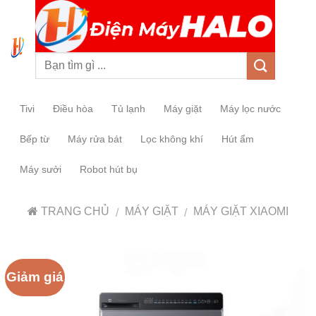
0
Tivi
Điều hòa
Tủ lạnh
Máy giặt
Máy lọc nước
Bếp từ
Máy rửa bát
Lọc không khí
Hút ẩm
Máy sưởi
Robot hút bụ
TRANG CHỦ
MÁY GIẶT
MÁY GIẶT XIAOMI
/
/
Giảm giá