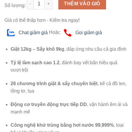
Số lượng
THÊM VÀO GIỎ
Số lượng:
Giá có thể thấp hơn - Kiểm tra ngay!
Chat giảm giá
Hoặc
Gọi giảm giá
Giặt 12kg – Sấy khô 9kg
, đáp ứng nhu cầu cả gia đình
Tỷ lệ làm sạch cao 1.2
, đánh bay vết bẩn hiệu quả
vượt trội
26 chương trình giặt & sấy chuyên biệt
, kể cả đồ len,
lông tơ, lụa
Động cơ truyền động trực tiếp DD
, vận hành êm ái và
mạnh mẽ
Công nghệ khử trùng bằng hơi nước 99,999%
, loại