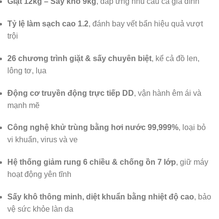
Giặt 12kg – Sấy khô 9kg
, đáp ứng nhu cầu cả gia đình
Tỷ lệ làm sạch cao 1.2
, đánh bay vết bẩn hiệu quả vượt
trội
26 chương trình giặt & sấy chuyên biệt
, kể cả đồ len,
lông tơ, lụa
Động cơ truyền động trực tiếp DD
, vận hành êm ái và
mạnh mẽ
Công nghệ khử trùng bằng hơi nước 99,999%
, loại bỏ
vi khuẩn, virus và ve
Hệ thống giảm rung 6 chiều & chống ồn 7 lớp
, giữ máy
hoạt động yên tĩnh
Sấy khô thông minh, diệt khuẩn bằng nhiệt độ cao
, bảo
vệ sức khỏe làn da