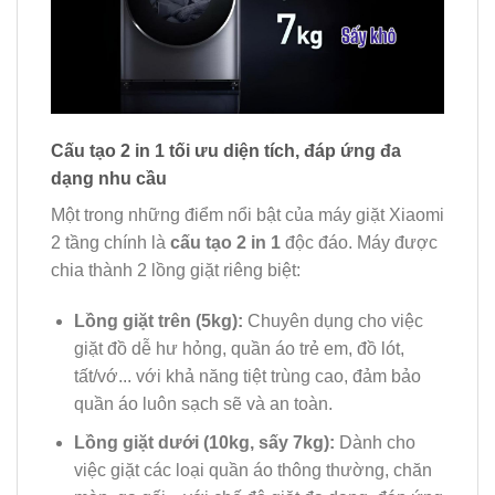
Cấu tạo 2 in 1 tối ưu diện tích, đáp ứng đa
dạng nhu cầu
Một trong những điểm nổi bật của máy giặt Xiaomi
2 tầng chính là
cấu tạo 2 in 1
độc đáo. Máy được
chia thành 2 lồng giặt riêng biệt:
Lồng giặt trên (5kg):
Chuyên dụng cho việc
giặt đồ dễ hư hỏng, quần áo trẻ em, đồ lót,
tất/vớ... với khả năng tiệt trùng cao, đảm bảo
quần áo luôn sạch sẽ và an toàn.
Lồng giặt dưới (10kg, sấy 7kg):
Dành cho
việc giặt các loại quần áo thông thường, chăn