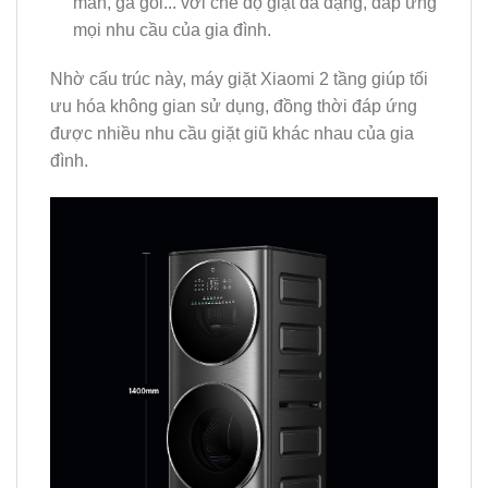
màn, ga gối... với chế độ giặt đa dạng, đáp ứng
mọi nhu cầu của gia đình.
Nhờ cấu trúc này, máy giặt Xiaomi 2 tầng giúp tối
ưu hóa không gian sử dụng, đồng thời đáp ứng
được nhiều nhu cầu giặt giũ khác nhau của gia
đình.