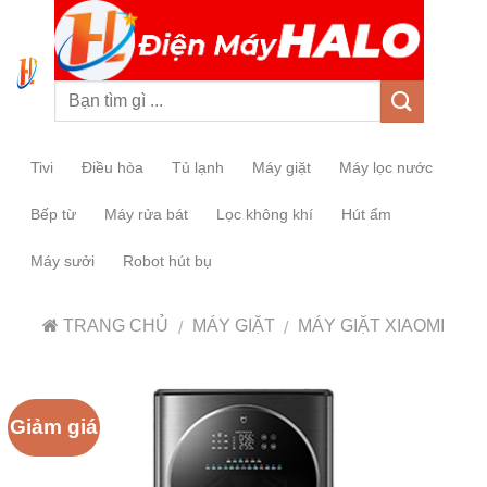
0
Tivi
Điều hòa
Tủ lạnh
Máy giặt
Máy lọc nước
Bếp từ
Máy rửa bát
Lọc không khí
Hút ẩm
Máy sưởi
Robot hút bụ
TRANG CHỦ
MÁY GIẶT
MÁY GIẶT XIAOMI
/
/
Giảm giá