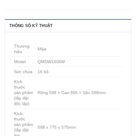
THÔNG SỐ KỸ THUẬT
Thương
Mijia
hiệu
Model
QMDW1606M
Sức chứa
16 bộ
Kích
thước
sản phẩm
Rộng 598 × Cao 805 × Sâu 598mm
(lắp đặt
độc lập)
Kích
thước
sản phẩm
598 x 775 x 575mm
(lắp đặt
âm