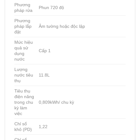
Phương
Phun 720 độ
pháp rửa
Phương
pháp lắp
Âm tường hoặc độc lập
đặt
Mức hiệu
quả sử
Cấp 1
dụng
nước
Lượng
nước tiêu
11.8L
thụ
Tiêu thụ
điện năng
trong chu
0,809kWh/ chu kỳ
kỳ làm
việc
Chỉ số
1,22
khô (PD)
Chỉ số