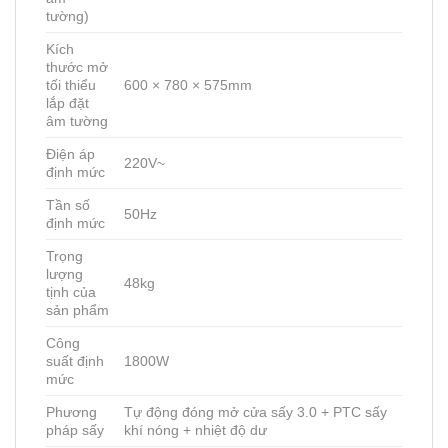
tường)
Kích
thước mở
tối thiểu
600 × 780 × 575mm
lắp đặt
âm tường
Điện áp
220V~
định mức
Tần số
50Hz
định mức
Trọng
lượng
48kg
tịnh của
sản phẩm
Công
suất định
1800W
mức
Phương
Tự động đóng mở cửa sấy 3.0 + PTC sấy
pháp sấy
khí nóng + nhiệt độ dư