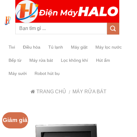
0
Tivi
Điều hòa
Tủ lạnh
Máy giặt
Máy lọc nước
Bếp từ
Máy rửa bát
Lọc không khí
Hút ẩm
Máy sưởi
Robot hút bụ
TRANG CHỦ
MÁY RỬA BÁT
/
Giảm giá