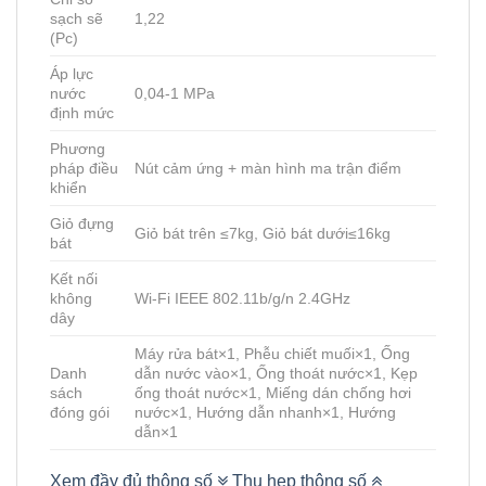
sạch sẽ
1,22
(Pc)
Áp lực
nước
0,04-1 MPa
định mức
Phương
pháp điều
Nút cảm ứng + màn hình ma trận điểm
khiển
Giỏ đựng
Giỏ bát trên ≤7kg, Giỏ bát dưới≤16kg
bát
Kết nối
không
Wi-Fi IEEE 802.11b/g/n 2.4GHz
dây
Máy rửa bát×1, Phễu chiết muối×1, Ống
Danh
dẫn nước vào×1, Ống thoát nước×1, Kẹp
sách
ống thoát nước×1, Miếng dán chống hơi
đóng gói
nước×1, Hướng dẫn nhanh×1, Hướng
dẫn×1
Xem đầy đủ thông số
Thu hẹp thông số