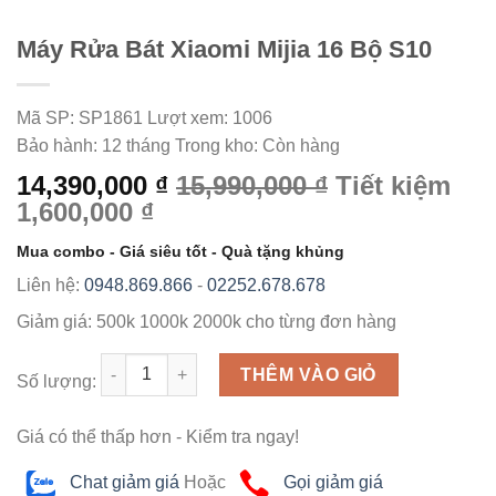
Máy Rửa Bát Xiaomi Mijia 16 Bộ S10
Mã SP:
SP1861
Lượt xem:
1006
Bảo hành:
12 tháng
Trong kho:
Còn hàng
14,390,000 ₫
15,990,000 ₫
Tiết kiệm
1,600,000 ₫
Mua combo - Giá siêu tốt - Quà tặng khủng
Liên hệ:
0948.869.866
-
02252.678.678
Giảm giá:
500k
1000k
2000k
cho từng đơn hàng
Số lượng
THÊM VÀO GIỎ
Số lượng:
Giá có thể thấp hơn - Kiểm tra ngay!
Chat giảm giá
Hoặc
Gọi giảm giá