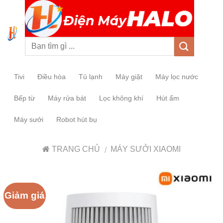
0
Tivi
Điều hòa
Tủ lạnh
Máy giặt
Máy lọc nước
Bếp từ
Máy rửa bát
Lọc không khí
Hút ẩm
Máy sưởi
Robot hút bụ
TRANG CHỦ
MÁY SƯỞI XIAOMI
/
Giảm giá