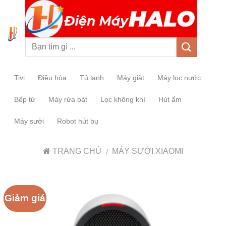
0
Tivi
Điều hòa
Tủ lạnh
Máy giặt
Máy lọc nước
Bếp từ
Máy rửa bát
Lọc không khí
Hút ẩm
Máy sưởi
Robot hút bụ
TRANG CHỦ
MÁY SƯỞI XIAOMI
/
Giảm giá