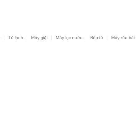
a
Tủ lạnh
Máy giặt
Máy lọc nước
Bếp từ
Máy rửa bát