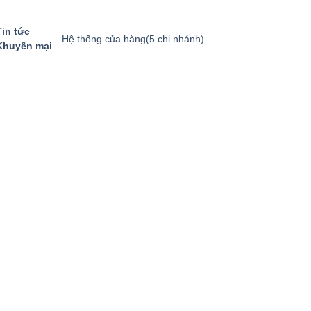
Tin tức
Hệ thống của hàng
(5 chi nhánh)
Khuyến mại
GIỎ HÀNG
GỌI MUA HÀNG
094.8869.866
0