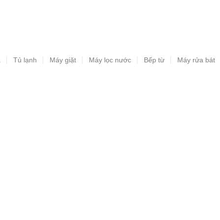
a
Tủ lạnh
Máy giặt
Máy lọc nước
Bếp từ
Máy rửa bát