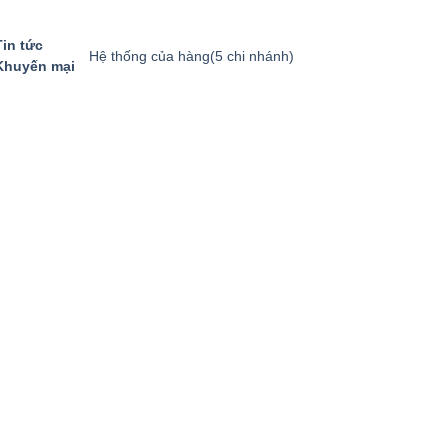
Tin tức
Hệ thống của hàng
(5 chi nhánh)
Khuyến mại
GIỎ HÀNG
GỌI MUA HÀNG
094.8869.866
0