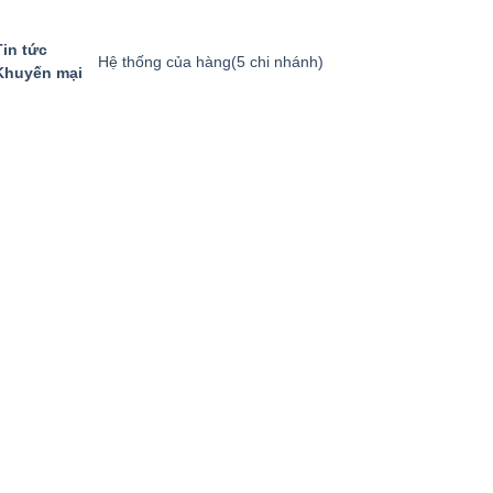
Tin tức
Hệ thống của hàng
(5 chi nhánh)
Khuyến mại
GIỎ HÀNG
GỌI MUA HÀNG
094.8869.866
0