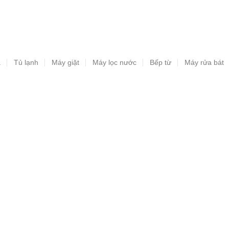
a
Tủ lạnh
Máy giặt
Máy lọc nước
Bếp từ
Máy rửa bát