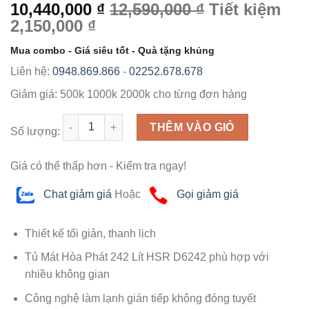
10,440,000 ₫
12,590,000 ₫
Tiết kiệm
2,150,000 ₫
Mua combo - Giá siêu tốt - Quà tặng khủng
Liên hệ:
0948.869.866
-
02252.678.678
Giảm giá:
500k
1000k
2000k
cho từng đơn hàng
Số lượng
THÊM VÀO GIỎ
Số lượng:
Giá có thể thấp hơn - Kiểm tra ngay!
Chat giảm giá
Hoặc
Gọi giảm giá
Thiết kế tối giản, thanh lịch
Tủ Mát Hòa Phát 242 Lít HSR D6242 phù hợp với
nhiều không gian
Công nghệ làm lạnh gián tiếp không đóng tuyết