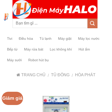
0
Tivi
Điều hòa
Tủ lạnh
Máy giặt
Máy lọc nước
Bếp từ
Máy rửa bát
Lọc không khí
Hút ẩm
Máy sưởi
Robot hút bụ
TRANG CHỦ
TỦ ĐÔNG
HÒA PHÁT
/
/
Giảm giá