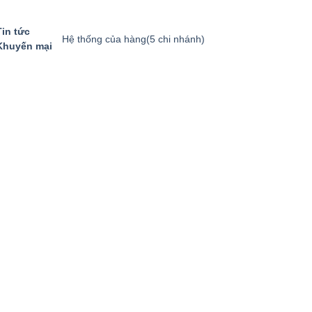
Tin tức
Hệ thống của hàng
(5 chi nhánh)
Khuyến mại
GIỎ HÀNG
GỌI MUA HÀNG
094.8869.866
0