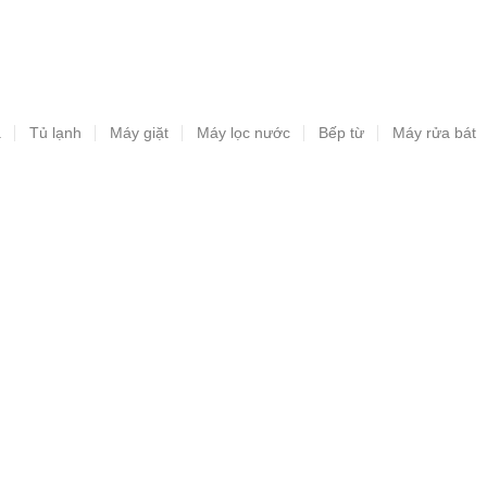
a
Tủ lạnh
Máy giặt
Máy lọc nước
Bếp từ
Máy rửa bát