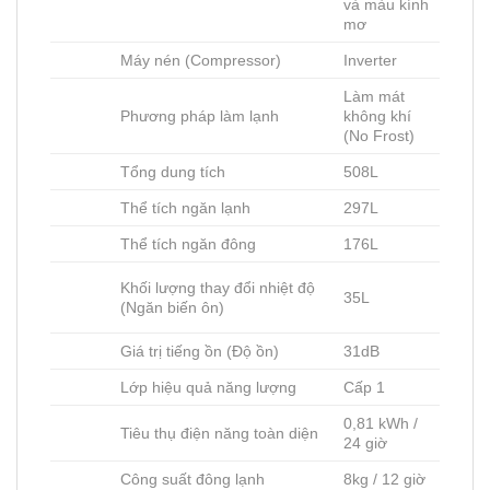
và màu kính
mơ
Máy nén (Compressor)
Inverter
Làm mát
Phương pháp làm lạnh
không khí
(No Frost)
Tổng dung tích
508L
Thể tích ngăn lạnh
297L
Thể tích ngăn đông
176L
Khối lượng thay đổi nhiệt độ
35L
(Ngăn biến ôn)
Giá trị tiếng ồn (Độ ồn)
31dB
Lớp hiệu quả năng lượng
Cấp 1
0,81 kWh /
Tiêu thụ điện năng toàn diện
24 giờ
Công suất đông lạnh
8kg / 12 giờ