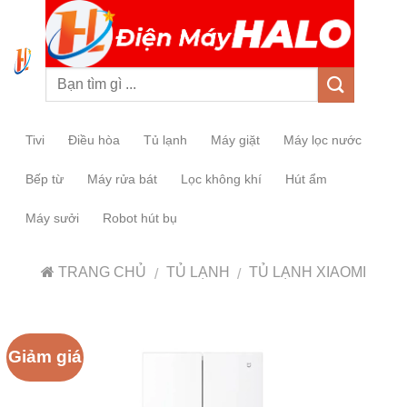
0
Tivi
Điều hòa
Tủ lạnh
Máy giặt
Máy lọc nước
Bếp từ
Máy rửa bát
Lọc không khí
Hút ẩm
Máy sưởi
Robot hút bụ
TRANG CHỦ
TỦ LẠNH
TỦ LẠNH XIAOMI
/
/
Giảm giá