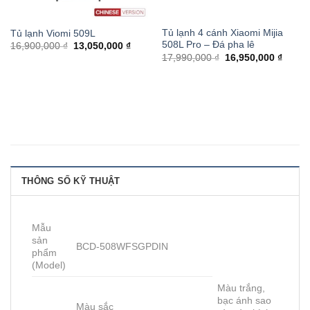
Tủ lạnh 4 cánh Xiaomi Mijia
Tủ lạnh Viomi 509L
508L Pro – Đá pha lê
16,900,000 ₫
13,050,000 ₫
17,990,000 ₫
16,950,000 ₫
THÔNG SỐ KỸ THUẬT
Mẫu
sản
BCD-508WFSGPDIN
phẩm
(Model)
Màu trắng,
bạc ánh sao
Màu sắc