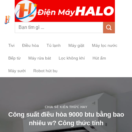
0
Tivi
Điều hòa
Tủ lạnh
Máy giặt
Máy lọc nước
Bếp từ
Máy rửa bát
Lọc không khí
Hút ẩm
Máy sưởi
Robot hút bụ
CHIA SẺ KIẾN THỨC HAY
Công suất điều hòa 9000 btu bằng bao
nhiêu w? Công thức tính