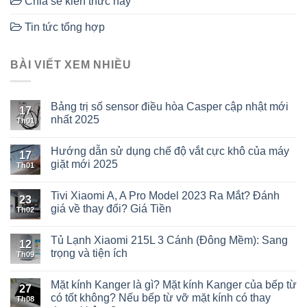
Chia sẻ kiến thức hay
Tin tức tổng hợp
BÀI VIẾT XEM NHIỀU
Bảng trị số sensor điều hòa Casper cập nhật mới
17
nhất 2025
Th01
Hướng dẫn sử dụng chế độ vắt cực khô của máy
17
giặt mới 2025
Th01
Tivi Xiaomi A, A Pro Model 2023 Ra Mắt? Đánh
23
giá về thay đổi? Giá Tiền
Th02
Tủ Lạnh Xiaomi 215L 3 Cánh (Đông Mềm): Sang
12
trọng và tiện ích
Th09
Mặt kính Kanger là gì? Mặt kính Kanger của bếp từ
27
có tốt không? Nếu bếp từ vỡ mặt kính có thay
Th08