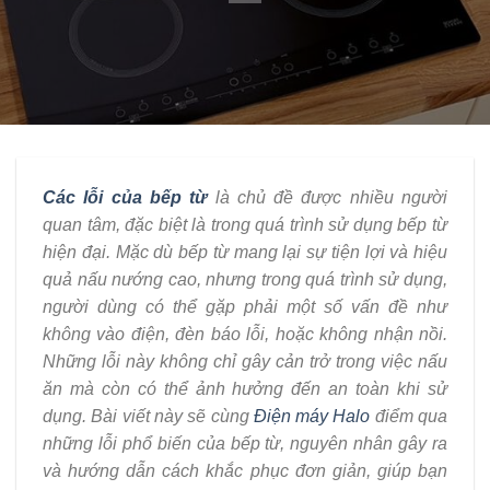
Các lỗi của bếp từ
là chủ đề được nhiều người
quan tâm, đặc biệt là trong quá trình sử dụng bếp từ
hiện đại. Mặc dù bếp từ mang lại sự tiện lợi và hiệu
quả nấu nướng cao, nhưng trong quá trình sử dụng,
người dùng có thể gặp phải một số vấn đề như
không vào điện, đèn báo lỗi, hoặc không nhận nồi.
Những lỗi này không chỉ gây cản trở trong việc nấu
ăn mà còn có thể ảnh hưởng đến an toàn khi sử
dụng. Bài viết này sẽ cùng
Điện máy Halo
điểm qua
những lỗi phổ biến của bếp từ, nguyên nhân gây ra
và hướng dẫn cách khắc phục đơn giản, giúp bạn