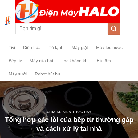
0
Tivi
Điều hòa
Tủ lạnh
Máy giặt
Máy lọc nước
Bếp từ
Máy rửa bát
Lọc không khí
Hút ẩm
Máy sưởi
Robot hút bụ
CHIA SẺ KIẾN THỨC HAY
Tổng hợp các lỗi của bếp từ thường gặp
và cách xử lý tại nhà