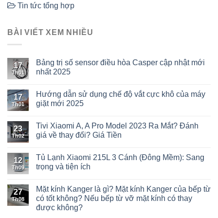
Tin tức tổng hợp
BÀI VIẾT XEM NHIỀU
Bảng trị số sensor điều hòa Casper cập nhật mới
17
nhất 2025
Th01
Hướng dẫn sử dụng chế độ vắt cực khô của máy
17
giặt mới 2025
Th01
Tivi Xiaomi A, A Pro Model 2023 Ra Mắt? Đánh
23
giá về thay đổi? Giá Tiền
Th02
Tủ Lạnh Xiaomi 215L 3 Cánh (Đông Mềm): Sang
12
trọng và tiện ích
Th09
Mặt kính Kanger là gì? Mặt kính Kanger của bếp từ
27
có tốt không? Nếu bếp từ vỡ mặt kính có thay
Th08
được không?