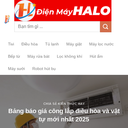
0
Tivi
Điều hòa
Tủ lạnh
Máy giặt
Máy lọc nước
Bếp từ
Máy rửa bát
Lọc không khí
Hút ẩm
Máy sưởi
Robot hút bụ
CHIA SẺ KIẾN THỨC HAY
Bảng báo giá công lắp điều hòa và vật
tự mới nhất 2025