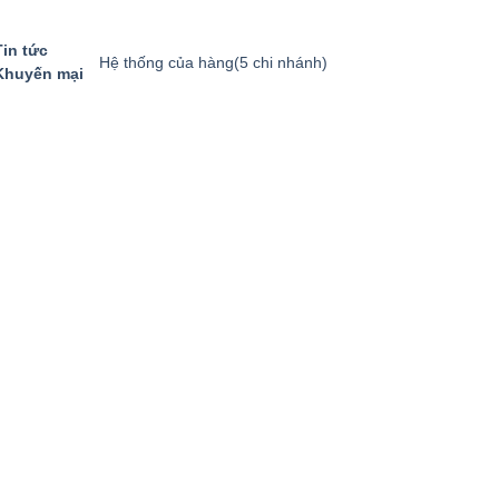
Tin tức
Hệ thống của hàng
(5 chi nhánh)
Khuyến mại
GIỎ HÀNG
GỌI MUA HÀNG
094.8869.866
0