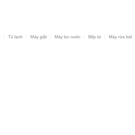
a
Tủ lạnh
Máy giặt
Máy lọc nước
Bếp từ
Máy rửa bát