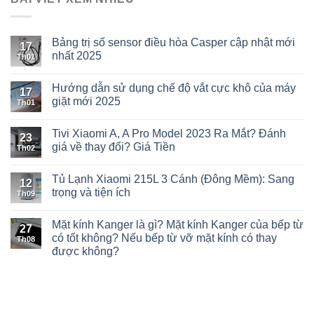
Bảng trị số sensor điều hòa Casper cập nhật mới
17
nhất 2025
Th01
Hướng dẫn sử dụng chế độ vắt cực khô của máy
17
giặt mới 2025
Th01
Tivi Xiaomi A, A Pro Model 2023 Ra Mắt? Đánh
23
giá về thay đổi? Giá Tiền
Th02
Tủ Lạnh Xiaomi 215L 3 Cánh (Đông Mềm): Sang
12
trọng và tiện ích
Th09
Mặt kính Kanger là gì? Mặt kính Kanger của bếp từ
27
có tốt không? Nếu bếp từ vỡ mặt kính có thay
Th08
được không?