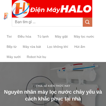
0
Tivi
Điều hòa
Tủ lạnh
Máy giặt
Máy lọc nước
Bếp từ
Máy rửa bát
Lọc không khí
Hút ẩm
Máy sưởi
Robot hút bụ
CHIA SẺ KIẾN THỨC HAY
Nguyên nhân máy lọc nước chảy yếu và
cách khắc phục tại nhà