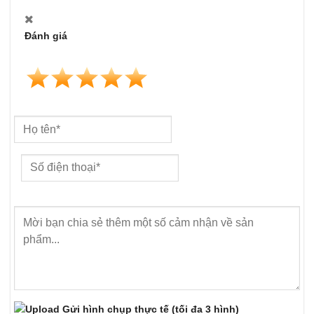
Đánh giá
Gửi hình chụp thực tế
(tối đa 3 hình)