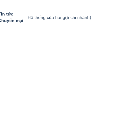
Tin tức
Hệ thống của hàng
(5 chi nhánh)
Khuyến mại
GIỎ HÀNG
GỌI MUA HÀNG
094.8869.866
0