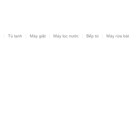
a
Tủ lạnh
Máy giặt
Máy lọc nước
Bếp từ
Máy rửa bát