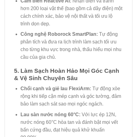
Cảm biến Reactive AI:
Nhận diện và tránh
hơn 200 loại vật thể (bao gồm cả dây điện) một
cách chính xác, bảo vệ nội thất và tối ưu lộ
trình dọn dẹp.
Công nghệ Roborock SmartPlan:
Tự động
phân tích và đưa ra lịch trình làm sạch tối ưu
cho từng khu vực trong nhà, thấu hiểu mọi nhu
cầu của gia chủ.
5. Làm Sạch Hoàn Hảo Mọi Góc Cạnh
& Vệ Sinh Chuyên Sâu
Chổi cạnh và giẻ lau FlexiArm:
Tự động xòe
rộng khi tiếp cận mép cạnh và góc tường, đảm
bảo làm sạch sát sao mọi ngóc ngách.
Lau sàn nước nóng 60°C:
Với lực ép 12N,
nước nóng 60°C hòa tan và đánh bật mọi vết
bẩn cứng đầu, đạt hiệu quả khử khuẩn