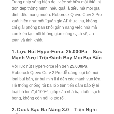
Trong nhịp sống hiện đại, việc sở hữu một thiết bị
dọn dẹp thông minh, hiệu quả là điều mà mọi gia
đình đều mong muốn. Roborock Qrevo Curv 2 Pro
xuất hiện như một “quản gia AI” thực thụ, không
chỉ giải phóng bạn khỏi gánh nặng việc nhà mà
còn kiến tạo một không gian sống sạch sẽ, an
toàn và tinh khiết.
1. Lực Hút HyperForce 25.000Pa – Sức
Mạnh Vượt Trội Đánh Bay Mọi Bụi Bẩn
Với lực hút HyperForce lên đến
25.000Pa
,
Roborock Qrevo Curv 2 Pro dễ dàng loại bỏ mọi
loại bụi bẩn, từ bụi mịn li ti đến các mảnh vụn lớn.
Hệ thống chống rối ba lớp tiên tiến đảm bảo tỷ lệ
loại bỏ tóc đạt 100%, giúp sàn nhà bạn luôn sạch
bong, không còn nỗi lo tóc rối.
2. Dock Sạc Đa Năng 3.0 – Tiện Nghi