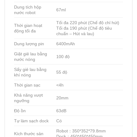
Dung tích hộp
67ml
nước robot
Tối đa 220 phút (Chế độ chỉ hút)
Thời gian hoạt
Tối đa 190 phút (Chế độ tiêu
động tối đa
chuẩn – Hút và lau)
Dung lượng pin
6400mAh
Giặt giẻ lau bằng
100 độ
nước nóng
Sấy giẻ lau bằng
55 độ
khí nóng
Thời gian sạc
<4h
Khả năng vượt
20mm
ngưỡng
Độ ồn
63dB
Tự làm sạch dock
Có
Robot：350*352*79.8mm
Kích thước sản
Dock：450*450*450mm