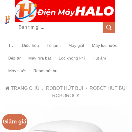
0
Tivi
Điều hòa
Tủ lạnh
Máy giặt
Máy lọc nước
Bếp từ
Máy rửa bát
Lọc không khí
Hút ẩm
Máy sưởi
Robot hút bụ
TRANG CHỦ
ROBOT HÚT BỤI
ROBOT HÚT BỤI
/
/
ROBOROCK
Giảm giá