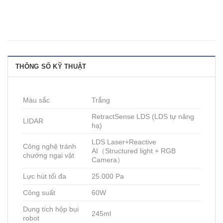
THÔNG SỐ KỸ THUẬT
Màu sắc
Trắng
RetractSense LDS (LDS tự nâng
LIDAR
hạ)
LDS Laser+Reactive
Công nghệ tránh
AI（Structured light + RGB
chướng ngại vật
Camera）
Lực hút tối đa
25.000 Pa
Công suất
60W
Dung tích hộp bụi
245ml
robot