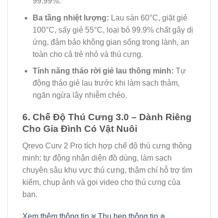
99.99%.
Ba tầng nhiệt lượng:
Lau sàn 60°C, giặt giẻ
100°C, sấy giẻ 55°C, loại bỏ 99.9% chất gây dị
ứng, đảm bảo không gian sống trong lành, an
toàn cho cả trẻ nhỏ và thú cưng.
Tính năng tháo rời giẻ lau thông minh:
Tự
động tháo giẻ lau trước khi làm sạch thảm,
ngăn ngừa lây nhiễm chéo.
6. Chế Độ Thú Cưng 3.0 – Dành Riêng
Cho Gia Đình Có Vật Nuôi
Qrevo Curv 2 Pro tích hợp chế độ thú cưng thông
minh: tự động nhận diện đồ dùng, làm sạch
chuyên sâu khu vực thú cưng, thậm chí hỗ trợ tìm
kiếm, chụp ảnh và gọi video cho thú cưng của
bạn.
Xem thêm thông tin
Thu hẹp thông tin