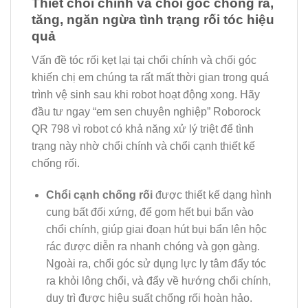
Thiết chổi chính và chổi góc chống ra,
tăng, ngăn ngừa tình trạng rối tóc hiệu
quả
Vấn đề tóc rối kẹt lại tại chổi chính và chối góc
khiến chị em chúng ta rất mất thời gian trong quá
trình vệ sinh sau khi robot hoạt động xong. Hãy
đầu tư ngay “em sen chuyên nghiệp” Roborock
QR 798 vì robot có khả năng xử lý triệt để tình
trạng này nhờ chổi chính và chổi cạnh thiết kế
chống rối.
Chổi cạnh chống rối
được thiết kế dạng hình
cung bất đối xứng, để gom hết bụi bẩn vào
chổi chính, giúp giai đoạn hút bụi bẩn lên hộc
rác được diễn ra nhanh chóng và gọn gàng.
Ngoài ra, chổi góc sử dụng lực ly tâm đẩy tóc
ra khỏi lông chổi, và đẩy về hướng chổi chính,
duy trì được hiệu suất chống rối hoàn hảo.