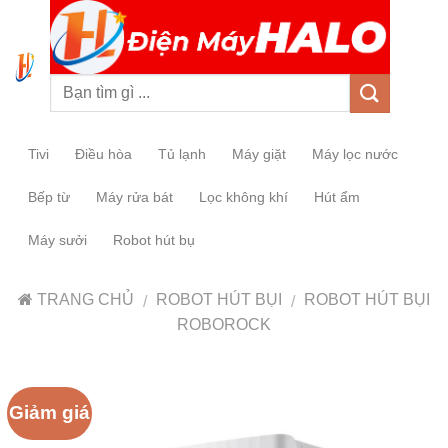
0
Tivi
Điều hòa
Tủ lạnh
Máy giặt
Máy lọc nước
Bếp từ
Máy rửa bát
Lọc không khí
Hút ẩm
Máy sưởi
Robot hút bụ
TRANG CHỦ
ROBOT HÚT BỤI
ROBOT HÚT BỤI
/
/
ROBOROCK
Giảm giá