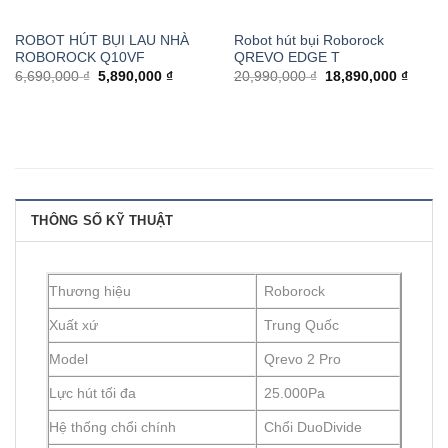
ROBOT HÚT BỤI LAU NHÀ
Robot hút bụi Roborock
ROBOROCK Q10VF
QREVO EDGE T
6,690,000 ₫
5,890,000 ₫
20,990,000 ₫
18,890,000 ₫
THÔNG SỐ KỸ THUẬT
Thương hiệu
Roborock
Xuất xứ
Trung Quốc
Model
Qrevo 2 Pro
Lực hút tối đa
25.000Pa
Hệ thống chổi chính
Chổi DuoDivide