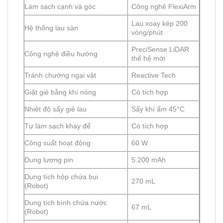
Làm sạch cạnh và góc
Công nghệ FlexiArm
Lau xoay kép 200
Hệ thống lau sàn
vòng/phút
PreciSense LiDAR
Công nghệ điều hướng
thế hệ mới
Tránh chướng ngại vật
Reactive Tech
Giặt giẻ bằng khí nóng
Có tích hợp
Nhiệt độ sấy giẻ lau
Sấy khí ấm 45°C
Tự làm sạch khay đế
Có tích hợp
Công suất hoạt động
60 W
Dung lượng pin
5.200 mAh
Dung tích hộp chứa bụi
270 mL
(Robot)
Dung tích bình chứa nước
67 mL
(Robot)