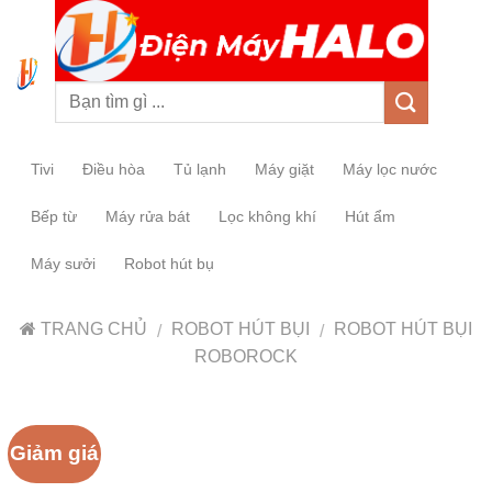
0
Tivi
Điều hòa
Tủ lạnh
Máy giặt
Máy lọc nước
Bếp từ
Máy rửa bát
Lọc không khí
Hút ẩm
Máy sưởi
Robot hút bụ
TRANG CHỦ
ROBOT HÚT BỤI
ROBOT HÚT BỤI
/
/
ROBOROCK
Giảm giá