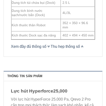
Dung tích túi chứa bụi (Dock)
2.5 L
Dung tích bình nước
4L/3L
sạch/nước bẩn (Dock)
352 × 350 × 96.6
Kích thước thân Robot
mm
Kích thước Dock sạc đa năng
402 × 494 × 450 mm
Xem đầy đủ thông số
Thu hẹp thông số
THÔNG TIN SẢN PHẨM
Lực hút Hyperforce25,000
Với lực hút HyperForce 25.000 Pa, Qrevo 2 Pro
cân trọn mọi thách thức làm sạch khó nhằn, kể cả