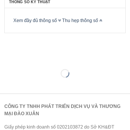
THÔNG SỐ KỸ THUẬT
Xem đầy đủ thông số
Thu hẹp thông số
CÔNG TY TNHH PHÁT TRIỂN DỊCH VỤ VÀ THƯƠNG
MẠI ĐÀO XUÂN
Giấy phép kinh doanh số 0202103872 do Sở KH&ĐT