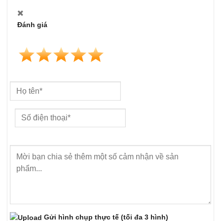
Đánh giá
Gửi hình chụp thực tế
(tối đa 3 hình)