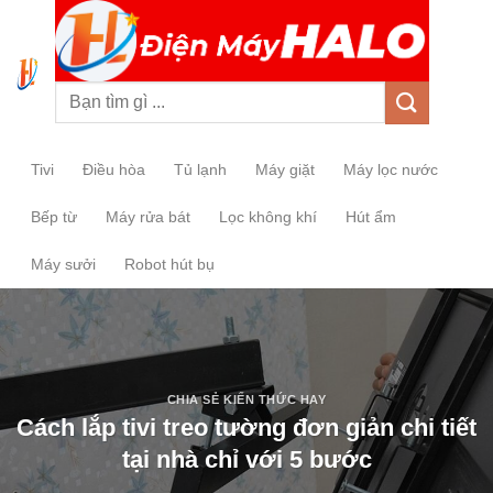
0
Tivi
Điều hòa
Tủ lạnh
Máy giặt
Máy lọc nước
Bếp từ
Máy rửa bát
Lọc không khí
Hút ẩm
Máy sưởi
Robot hút bụ
CHIA SẺ KIẾN THỨC HAY
Cách lắp tivi treo tường đơn giản chi tiết
tại nhà chỉ với 5 bước