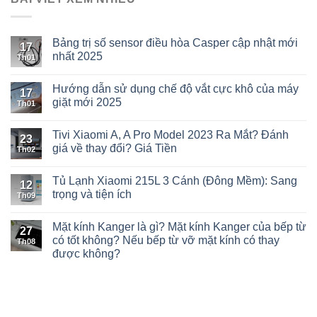
Bảng trị số sensor điều hòa Casper cập nhật mới
17
nhất 2025
Th01
Hướng dẫn sử dụng chế độ vắt cực khô của máy
17
giặt mới 2025
Th01
Tivi Xiaomi A, A Pro Model 2023 Ra Mắt? Đánh
23
giá về thay đổi? Giá Tiền
Th02
Tủ Lạnh Xiaomi 215L 3 Cánh (Đông Mềm): Sang
12
trọng và tiện ích
Th09
Mặt kính Kanger là gì? Mặt kính Kanger của bếp từ
27
có tốt không? Nếu bếp từ vỡ mặt kính có thay
Th08
được không?