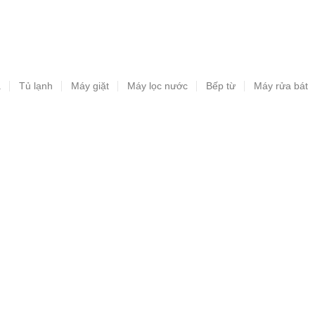
a
Tủ lạnh
Máy giặt
Máy lọc nước
Bếp từ
Máy rửa bát