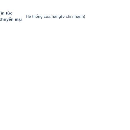
Tin tức
Hệ thống của hàng
(5 chi nhánh)
Khuyến mại
GIỎ HÀNG
GỌI MUA HÀNG
094.8869.866
0